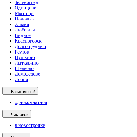
Зеленоград
Одинцово
Мытищи
Подольск
Химки
Люберцы
Видное
Красногорск
Долгопрудный
Реутов
Пушкино
Лыткарино
Щелково
Домодедово
Лобня
Капитальный
однокомнатной
Чистовой
в новостройке