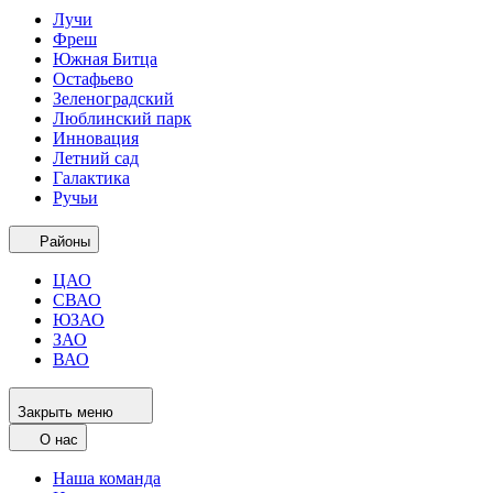
Лучи
Фреш
Южная Битца
Остафьево
Зеленоградский
Люблинский парк
Инновация
Летний сад
Галактика
Ручьи
Районы
ЦАО
СВАО
ЮЗАО
ЗАО
ВАО
Закрыть меню
О нас
Наша команда