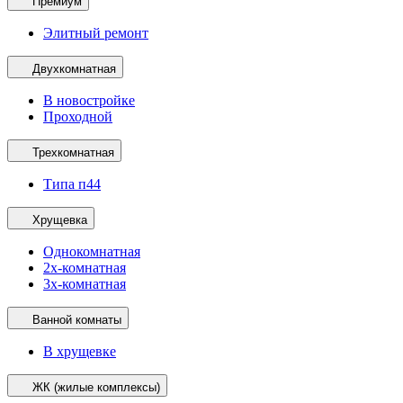
Премиум
Элитный ремонт
Двухкомнатная
В новостройке
Проходной
Трехкомнатная
Типа п44
Хрущевка
Однокомнатная
2х-комнатная
3х-комнатная
Ванной комнаты
В хрущевке
ЖК (жилые комплексы)