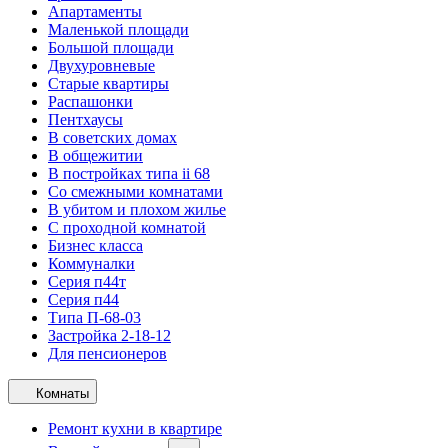
Апартаменты
Маленькой площади
Большой площади
Двухуровневые
Старые квартиры
Распашонки
Пентхаусы
В советских домах
В общежитии
В постройках типа ii 68
Со смежными комнатами
В убитом и плохом жилье
С проходной комнатой
Бизнес класса
Коммуналки
Серия п44т
Серия п44
Типа П-68-03
Застройка 2-18-12
Для пенсионеров
Комнаты
Ремонт кухни в квартире