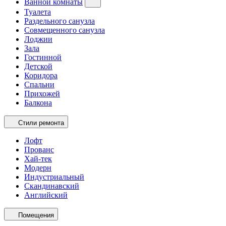
Ванной комнаты
Туалета
Раздельного санузла
Совмещенного санузла
Лоджии
Зала
Гостинной
Детской
Коридора
Спальни
Прихожей
Балкона
Стили ремонта
Лофт
Прованс
Хай-тек
Модерн
Индустриальный
Скандинавский
Английский
Помещения