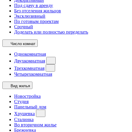
Декоративный
Под сдачу в аренду
Без отселения жильцов
Эксклюзивный
По готовым проектам
Срочный
Доделать или полностью переделать
Число комнат
Однокомнатная
Двухкомнатная
Трехкомнатная
Четырехкомнатная
Вид жилья
Новостройка
Студия
Панельный дом
Хрущевка
Сталинка
Во вторичном жилье
Брежневка