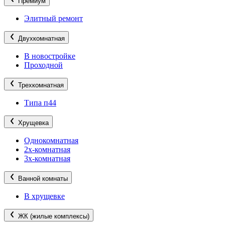
Премиум
Элитный ремонт
Двухкомнатная
В новостройке
Проходной
Трехкомнатная
Типа п44
Хрущевка
Однокомнатная
2х-комнатная
3х-комнатная
Ванной комнаты
В хрущевке
ЖК (жилые комплексы)