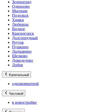
Зеленоград
Одинцово
Мытищи
Подольск
Химки
Люберцы
Видное
Красногорск
Долгопрудный
Реутов
Пушкино
Лыткарино
Щелково
Домодедово
Лобня
Капитальный
однокомнатной
Чистовой
в новостройке