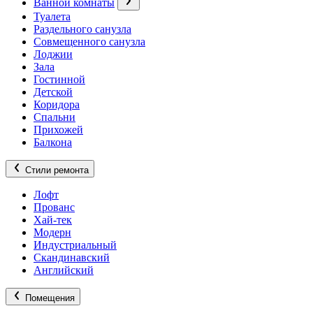
Ванной комнаты
Туалета
Раздельного санузла
Совмещенного санузла
Лоджии
Зала
Гостинной
Детской
Коридора
Спальни
Прихожей
Балкона
Стили ремонта
Лофт
Прованс
Хай-тек
Модерн
Индустриальный
Скандинавский
Английский
Помещения