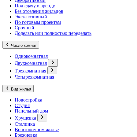
Декоративный
Под сдачу в аренду
Без отселения жильцов
Эксклюзивный
По готовым проектам
Срочный
Доделать или полностью переделать
Число комнат
Однокомнатная
Двухкомнатная
Трехкомнатная
Четырехкомнатная
Вид жилья
Новостройка
Студия
Панельный дом
Хрущевка
Сталинка
Во вторичном жилье
Брежневка