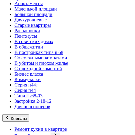
Апартаменты
Маленькой площади
Большой площади
Двухуровневые
Старые квартиры
Распашонки
Пентхаусы
В советских домах
В общежитии
В постройках типа ii 68
Со смежными комнатами
В убитом и плохом жилье
С проходной комнатой
Бизнес класса
Коммуналки
Серия п44т
Серия п44
Типа П-68-03
Застройка 2-18-12
Для пенсионеров
Комнаты
Ремонт кухни в квартире