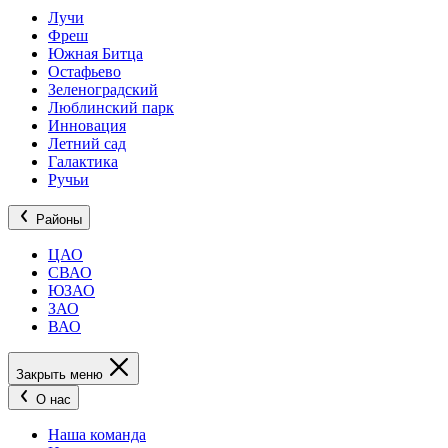
Лучи
Фреш
Южная Битца
Остафьево
Зеленоградский
Люблинский парк
Инновация
Летний сад
Галактика
Ручьи
Районы
ЦАО
СВАО
ЮЗАО
ЗАО
ВАО
Закрыть меню
О нас
Наша команда