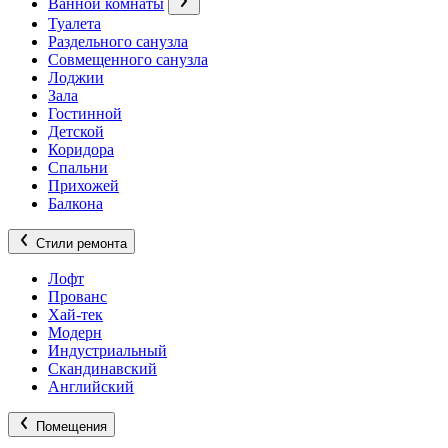
Ванной комнаты
Туалета
Раздельного санузла
Совмещенного санузла
Лоджии
Зала
Гостинной
Детской
Коридора
Спальни
Прихожей
Балкона
Стили ремонта
Лофт
Прованс
Хай-тек
Модерн
Индустриальный
Скандинавский
Английский
Помещения