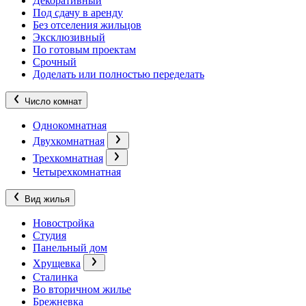
Декоративный
Под сдачу в аренду
Без отселения жильцов
Эксклюзивный
По готовым проектам
Срочный
Доделать или полностью переделать
Число комнат
Однокомнатная
Двухкомнатная
Трехкомнатная
Четырехкомнатная
Вид жилья
Новостройка
Студия
Панельный дом
Хрущевка
Сталинка
Во вторичном жилье
Брежневка