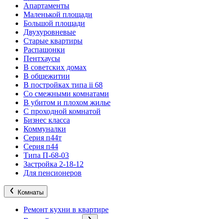
Апартаменты
Маленькой площади
Большой площади
Двухуровневые
Старые квартиры
Распашонки
Пентхаусы
В советских домах
В общежитии
В постройках типа ii 68
Со смежными комнатами
В убитом и плохом жилье
С проходной комнатой
Бизнес класса
Коммуналки
Серия п44т
Серия п44
Типа П-68-03
Застройка 2-18-12
Для пенсионеров
Комнаты
Ремонт кухни в квартире