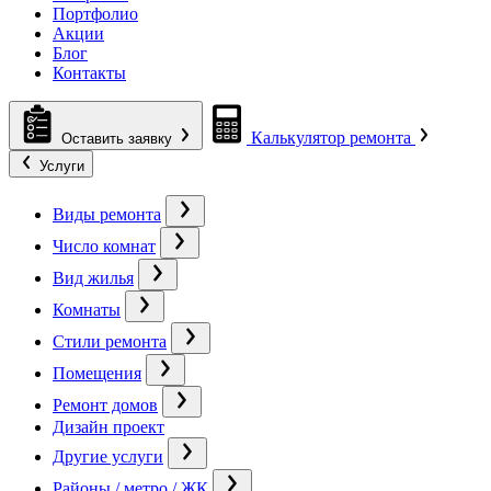
Портфолио
Акции
Блог
Контакты
Калькулятор ремонта
Оставить заявку
Услуги
Виды ремонта
Число комнат
Вид жилья
Комнаты
Стили ремонта
Помещения
Ремонт домов
Дизайн проект
Другие услуги
Районы / метро / ЖК