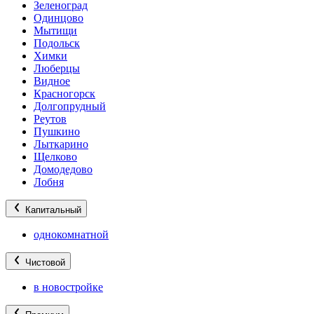
Зеленоград
Одинцово
Мытищи
Подольск
Химки
Люберцы
Видное
Красногорск
Долгопрудный
Реутов
Пушкино
Лыткарино
Щелково
Домодедово
Лобня
Капитальный
однокомнатной
Чистовой
в новостройке