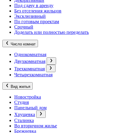
Декоративный
Под сдачу в аренду
Без отселения жильцов
Эксклюзивный
По готовым проектам
Срочный
Доделать или полностью переделать
Число комнат
Однокомнатная
Двухкомнатная
Трехкомнатная
Четырехкомнатная
Вид жилья
Новостройка
Студия
Панельный дом
Хрущевка
Сталинка
Во вторичном жилье
Брежневка