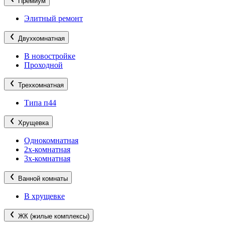
Премиум
Элитный ремонт
Двухкомнатная
В новостройке
Проходной
Трехкомнатная
Типа п44
Хрущевка
Однокомнатная
2х-комнатная
3х-комнатная
Ванной комнаты
В хрущевке
ЖК (жилые комплексы)