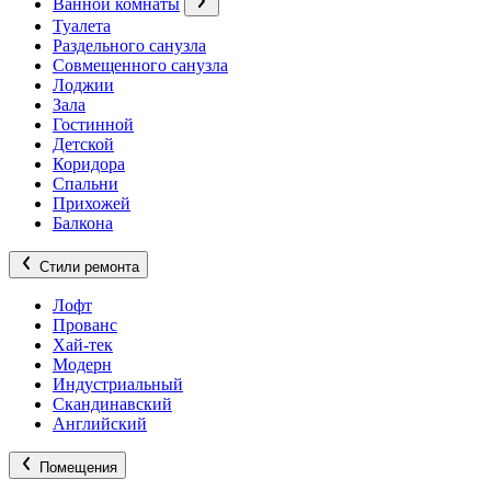
Ванной комнаты
Туалета
Раздельного санузла
Совмещенного санузла
Лоджии
Зала
Гостинной
Детской
Коридора
Спальни
Прихожей
Балкона
Стили ремонта
Лофт
Прованс
Хай-тек
Модерн
Индустриальный
Скандинавский
Английский
Помещения