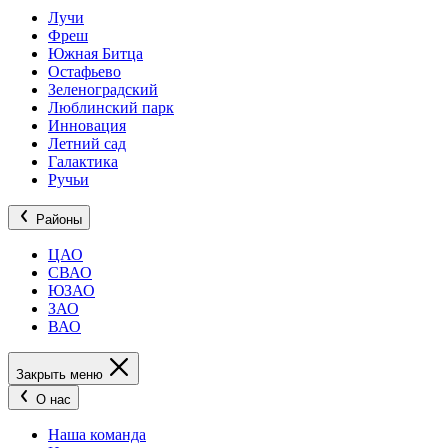
Лучи
Фреш
Южная Битца
Остафьево
Зеленоградский
Люблинский парк
Инновация
Летний сад
Галактика
Ручьи
Районы
ЦАО
СВАО
ЮЗАО
ЗАО
ВАО
Закрыть меню
О нас
Наша команда