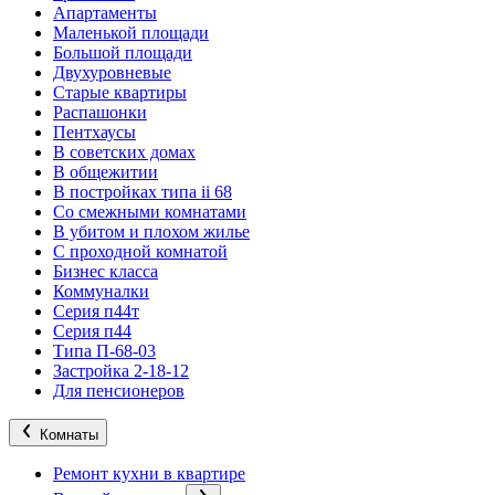
Апартаменты
Маленькой площади
Большой площади
Двухуровневые
Старые квартиры
Распашонки
Пентхаусы
В советских домах
В общежитии
В постройках типа ii 68
Со смежными комнатами
В убитом и плохом жилье
С проходной комнатой
Бизнес класса
Коммуналки
Серия п44т
Серия п44
Типа П-68-03
Застройка 2-18-12
Для пенсионеров
Комнаты
Ремонт кухни в квартире