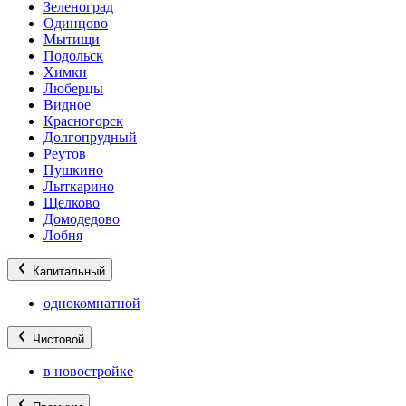
Зеленоград
Одинцово
Мытищи
Подольск
Химки
Люберцы
Видное
Красногорск
Долгопрудный
Реутов
Пушкино
Лыткарино
Щелково
Домодедово
Лобня
Капитальный
однокомнатной
Чистовой
в новостройке