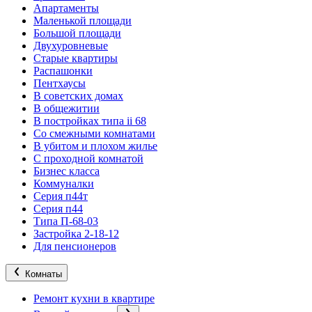
Апартаменты
Маленькой площади
Большой площади
Двухуровневые
Старые квартиры
Распашонки
Пентхаусы
В советских домах
В общежитии
В постройках типа ii 68
Со смежными комнатами
В убитом и плохом жилье
С проходной комнатой
Бизнес класса
Коммуналки
Серия п44т
Серия п44
Типа П-68-03
Застройка 2-18-12
Для пенсионеров
Комнаты
Ремонт кухни в квартире