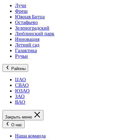
Лучи
Фреш
Южная Битца
Остафьево
Зеленоградский
Люблинский парк
Инновация
Летний сад
Галактика
Ручьи
Районы
ЦАО
СВАО
ЮЗАО
ЗАО
ВАО
Закрыть меню
О нас
Наша команда