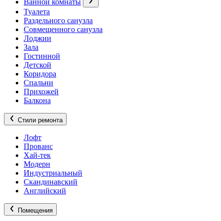
Ванной комнаты
Туалета
Раздельного санузла
Совмещенного санузла
Лоджии
Зала
Гостинной
Детской
Коридора
Спальни
Прихожей
Балкона
Стили ремонта
Лофт
Прованс
Хай-тек
Модерн
Индустриальный
Скандинавский
Английский
Помещения