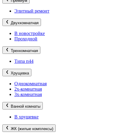
Премиум
Элитный ремонт
Двухкомнатная
В новостройке
Проходной
Трехкомнатная
Типа п44
Хрущевка
Однокомнатная
2х-комнатная
3х-комнатная
Ванной комнаты
В хрущевке
ЖК (жилые комплексы)