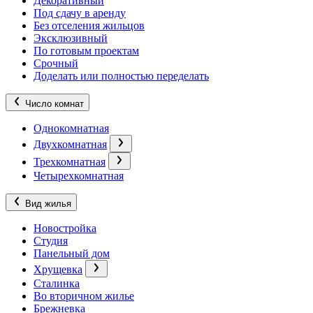
Декоративный
Под сдачу в аренду
Без отселения жильцов
Эксклюзивный
По готовым проектам
Срочный
Доделать или полностью переделать
Число комнат
Однокомнатная
Двухкомнатная
Трехкомнатная
Четырехкомнатная
Вид жилья
Новостройка
Студия
Панельный дом
Хрущевка
Сталинка
Во вторичном жилье
Брежневка