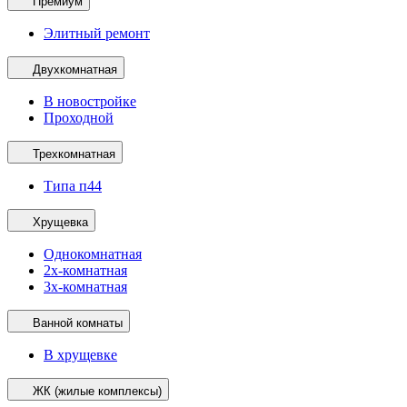
Премиум
Элитный ремонт
Двухкомнатная
В новостройке
Проходной
Трехкомнатная
Типа п44
Хрущевка
Однокомнатная
2х-комнатная
3х-комнатная
Ванной комнаты
В хрущевке
ЖК (жилые комплексы)