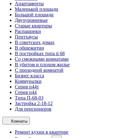
Апартаменты
Маленькой площади
Большой площади
Двухуровневые
Старые квартиры
Распашонки
Пентхаусы
В советских домах
В общежитии
В постройках типа ii 68
Со смежными комнатами
В убитом и плохом жилье
С проходной комнатой
Бизнес класса
Коммуналки
Серия п44т
Серия п44
Типа П-68-03
Застройка 2-18-12
Для пенсионеров
Комнаты
Ремонт кухни в квартире