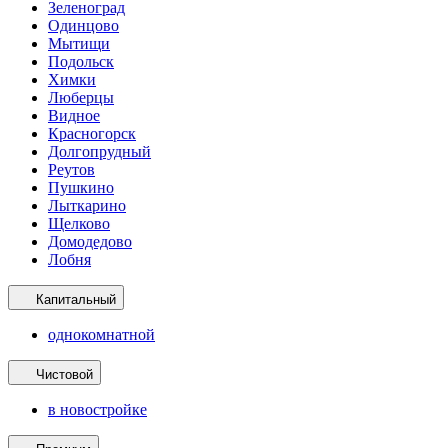
Зеленоград
Одинцово
Мытищи
Подольск
Химки
Люберцы
Видное
Красногорск
Долгопрудный
Реутов
Пушкино
Лыткарино
Щелково
Домодедово
Лобня
Капитальный
однокомнатной
Чистовой
в новостройке