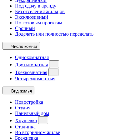
Декоративный
Под сдачу в аренду
Без отселения жильцов
Эксклюзивный
По готовым проектам
Срочный
Доделать или полностью переделать
Число комнат
Однокомнатная
Двухкомнатная
Трехкомнатная
Четырехкомнатная
Вид жилья
Новостройка
Студия
Панельный дом
Хрущевка
Сталинка
Во вторичном жилье
Брежневка