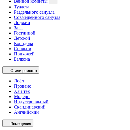
Ванной комнаты
Туалета
Раздельного санузла
Совмещенного санузла
Лоджии
Зала
Гостинной
Детской
Коридора
Спальни
Прихожей
Балкона
Стили ремонта
Лофт
Прованс
Хай-тек
Модерн
Индустриальный
Скандинавский
Английский
Помещения