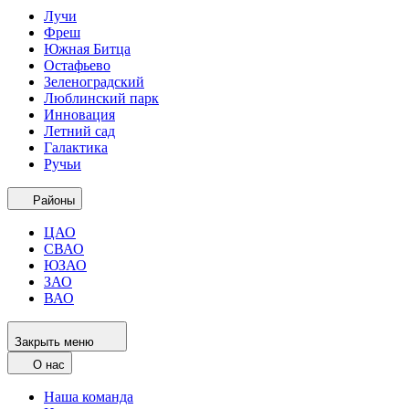
Лучи
Фреш
Южная Битца
Остафьево
Зеленоградский
Люблинский парк
Инновация
Летний сад
Галактика
Ручьи
Районы
ЦАО
СВАО
ЮЗАО
ЗАО
ВАО
Закрыть меню
О нас
Наша команда