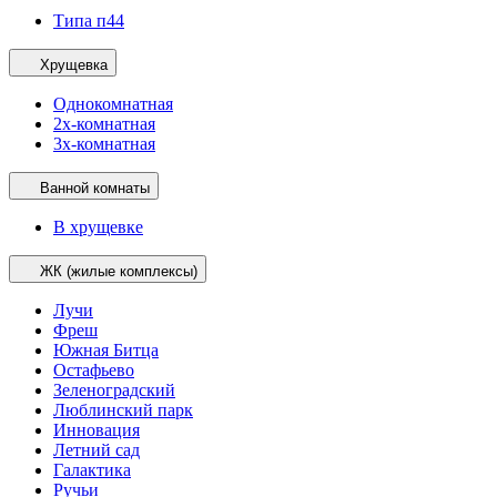
Типа п44
Хрущевка
Однокомнатная
2х-комнатная
3х-комнатная
Ванной комнаты
В хрущевке
ЖК (жилые комплексы)
Лучи
Фреш
Южная Битца
Остафьево
Зеленоградский
Люблинский парк
Инновация
Летний сад
Галактика
Ручьи