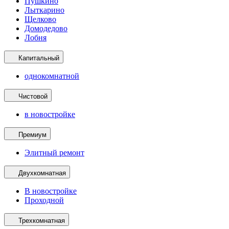
Пушкино
Лыткарино
Щелково
Домодедово
Лобня
Капитальный
однокомнатной
Чистовой
в новостройке
Премиум
Элитный ремонт
Двухкомнатная
В новостройке
Проходной
Трехкомнатная