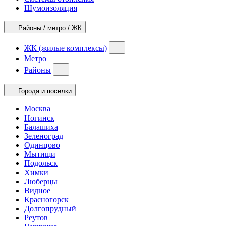
Шумоизоляция
Районы / метро / ЖК
ЖК (жилые комплексы)
Метро
Районы
Города и поселки
Москва
Ногинск
Балашиха
Зеленоград
Одинцово
Мытищи
Подольск
Химки
Люберцы
Видное
Красногорск
Долгопрудный
Реутов