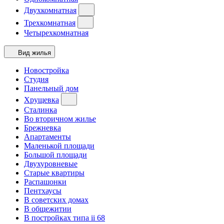
Двухкомнатная
Трехкомнатная
Четырехкомнатная
Вид жилья
Новостройка
Студия
Панельный дом
Хрущевка
Сталинка
Во вторичном жилье
Брежневка
Апартаменты
Маленькой площади
Большой площади
Двухуровневые
Старые квартиры
Распашонки
Пентхаусы
В советских домах
В общежитии
В постройках типа ii 68