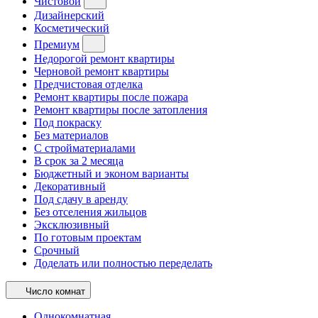
Чистовой
Дизайнерский
Косметический
Премиум
Недорогой ремонт квартиры
Черновой ремонт квартиры
Предчистовая отделка
Ремонт квартиры после пожара
Ремонт квартиры после затопления
Под покраску
Без материалов
С стройматериалами
В срок за 2 месяца
Бюджетный и эконом варианты
Декоративный
Под сдачу в аренду
Без отселения жильцов
Эксклюзивный
По готовым проектам
Срочный
Доделать или полностью переделать
Число комнат
Однокомнатная