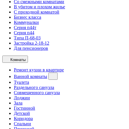
Со смежными комнатами
В убитом и плохом жилье
С проходной комнатой
Бизнес класса
Коммуналки
Серия п44т
Серия п44
Типа П-68-03
Застройка 2-18-12
Для пенсионеров
Комнаты
Ремонт кухни в квартире
Ванной комнаты
Туалета
Раздельного санузла
Совмещенного санузла
Лоджии
Зала
Гостинной
Детской
Коридора
Спальни
Прихожей