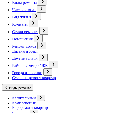
Виды ремонта
Число комнат
Вид жилья
Комнаты
Стили ремонта
Помещения
Ремонт домов
Дизайн проект
Другие услуги
Районы / метро / ЖК
Города и поселки
Смета на ремонт квартир
Виды ремонта
Капитальный
Комплексный
Евроремонт квартир