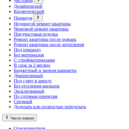
Чистовой
Дизайнерский
Косметический
Премиум
Недорогой ремонт квартиры
Черновой ремонт квартиры
Предчистовая отделка
Ремонт квартиры после пожара
Ремонт квартиры после затопления
Под покраску
Без материалов
С стройматериалами
В срок за 2 месяца
Бюджетный и эконом варианты
Декоративный
Под сдачу в аренду
Без отселения жильцов
Эксклюзивный
По готовым проектам
Срочный
Доделать или полностью переделать
Число комнат
Однокомнатная