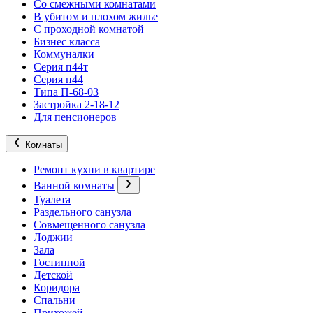
Со смежными комнатами
В убитом и плохом жилье
С проходной комнатой
Бизнес класса
Коммуналки
Серия п44т
Серия п44
Типа П-68-03
Застройка 2-18-12
Для пенсионеров
Комнаты
Ремонт кухни в квартире
Ванной комнаты
Туалета
Раздельного санузла
Совмещенного санузла
Лоджии
Зала
Гостинной
Детской
Коридора
Спальни
Прихожей