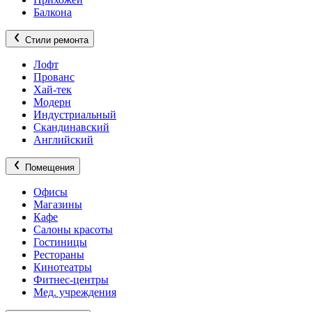
Балкона
Стили ремонта
Лофт
Прованс
Хай-тек
Модерн
Индустриальный
Скандинавский
Английский
Помещения
Офисы
Магазины
Кафе
Салоны красоты
Гостиницы
Рестораны
Кинотеатры
Фитнес-центры
Мед. учреждения