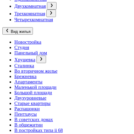
Двухкомнатная
Трехкомнатная
Четырехкомнатная
Вид жилья
Новостройка
Студия
Панельный дом
Хрущевка
Сталинка
Во вторичном жилье
Брежневка
Апартаменты
Маленькой площади
Большой площади
Двухуровневые
Старые квартиры
Распашонки
Пентхаусы
В советских домах
В общежитии
В постройках типа ii 68