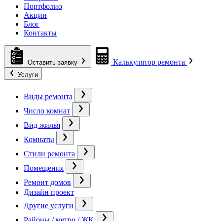
Портфолио
Акции
Блог
Контакты
Калькулятор ремонта
Оставить заявку
Услуги
Виды ремонта
Число комнат
Вид жилья
Комнаты
Стили ремонта
Помещения
Ремонт домов
Дизайн проект
Другие услуги
Районы / метро / ЖК