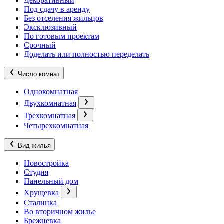
Декоративный
Под сдачу в аренду
Без отселения жильцов
Эксклюзивный
По готовым проектам
Срочный
Доделать или полностью переделать
Число комнат
Однокомнатная
Двухкомнатная
Трехкомнатная
Четырехкомнатная
Вид жилья
Новостройка
Студия
Панельный дом
Хрущевка
Сталинка
Во вторичном жилье
Брежневка