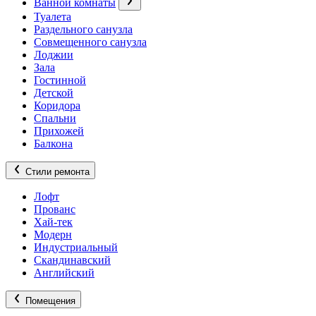
Ванной комнаты
Туалета
Раздельного санузла
Совмещенного санузла
Лоджии
Зала
Гостинной
Детской
Коридора
Спальни
Прихожей
Балкона
Стили ремонта
Лофт
Прованс
Хай-тек
Модерн
Индустриальный
Скандинавский
Английский
Помещения