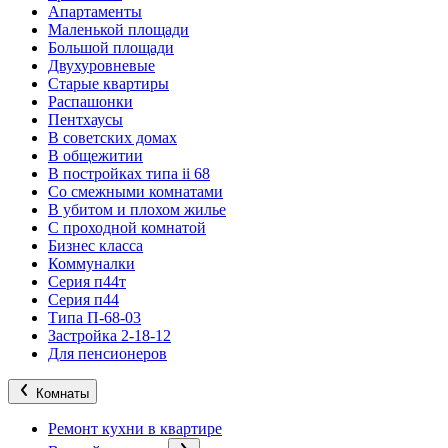
Апартаменты
Маленькой площади
Большой площади
Двухуровневые
Старые квартиры
Распашонки
Пентхаусы
В советских домах
В общежитии
В постройках типа ii 68
Со смежными комнатами
В убитом и плохом жилье
С проходной комнатой
Бизнес класса
Коммуналки
Серия п44т
Серия п44
Типа П-68-03
Застройка 2-18-12
Для пенсионеров
Комнаты
Ремонт кухни в квартире