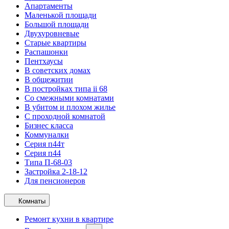
Апартаменты
Маленькой площади
Большой площади
Двухуровневые
Старые квартиры
Распашонки
Пентхаусы
В советских домах
В общежитии
В постройках типа ii 68
Со смежными комнатами
В убитом и плохом жилье
С проходной комнатой
Бизнес класса
Коммуналки
Серия п44т
Серия п44
Типа П-68-03
Застройка 2-18-12
Для пенсионеров
Комнаты
Ремонт кухни в квартире