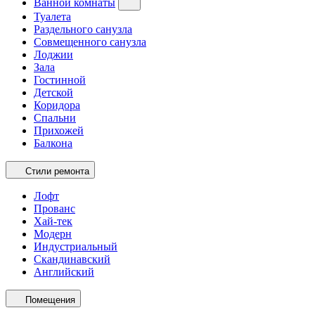
Ванной комнаты
Туалета
Раздельного санузла
Совмещенного санузла
Лоджии
Зала
Гостинной
Детской
Коридора
Спальни
Прихожей
Балкона
Стили ремонта
Лофт
Прованс
Хай-тек
Модерн
Индустриальный
Скандинавский
Английский
Помещения