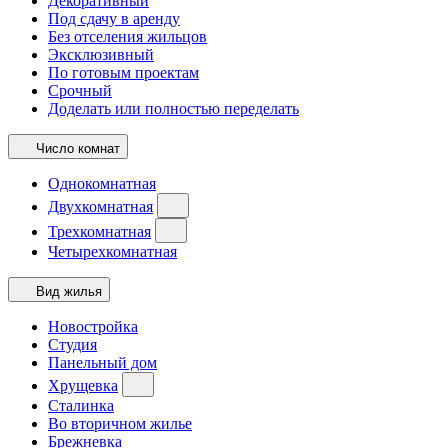
Декоративный
Под сдачу в аренду
Без отселения жильцов
Эксклюзивный
По готовым проектам
Срочный
Доделать или полностью переделать
Число комнат
Однокомнатная
Двухкомнатная
Трехкомнатная
Четырехкомнатная
Вид жилья
Новостройка
Студия
Панельный дом
Хрущевка
Сталинка
Во вторичном жилье
Брежневка