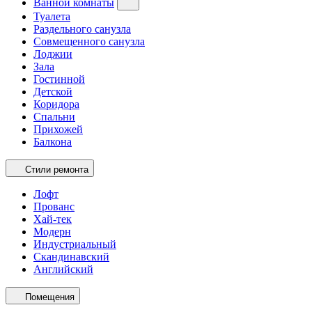
Ванной комнаты
Туалета
Раздельного санузла
Совмещенного санузла
Лоджии
Зала
Гостинной
Детской
Коридора
Спальни
Прихожей
Балкона
Стили ремонта
Лофт
Прованс
Хай-тек
Модерн
Индустриальный
Скандинавский
Английский
Помещения