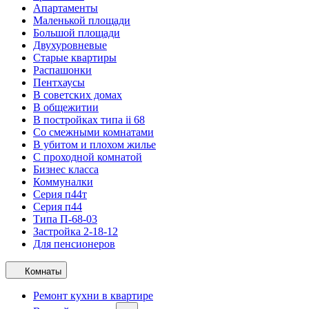
Апартаменты
Маленькой площади
Большой площади
Двухуровневые
Старые квартиры
Распашонки
Пентхаусы
В советских домах
В общежитии
В постройках типа ii 68
Со смежными комнатами
В убитом и плохом жилье
С проходной комнатой
Бизнес класса
Коммуналки
Серия п44т
Серия п44
Типа П-68-03
Застройка 2-18-12
Для пенсионеров
Комнаты
Ремонт кухни в квартире