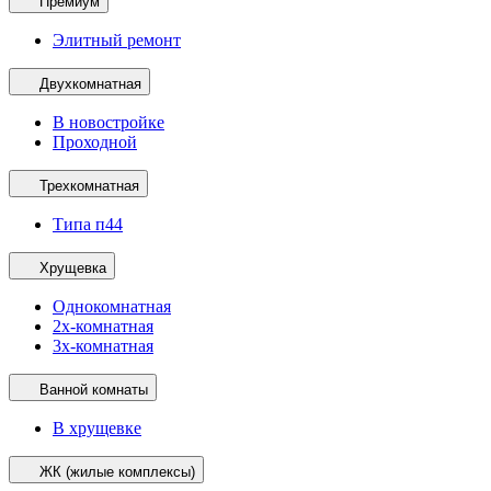
Премиум
Элитный ремонт
Двухкомнатная
В новостройке
Проходной
Трехкомнатная
Типа п44
Хрущевка
Однокомнатная
2х-комнатная
3х-комнатная
Ванной комнаты
В хрущевке
ЖК (жилые комплексы)