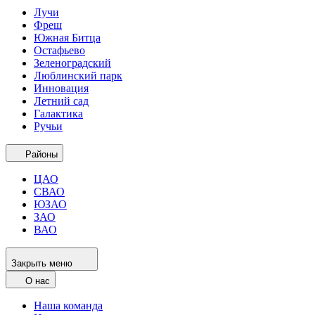
Лучи
Фреш
Южная Битца
Остафьево
Зеленоградский
Люблинский парк
Инновация
Летний сад
Галактика
Ручьи
Районы
ЦАО
СВАО
ЮЗАО
ЗАО
ВАО
Закрыть меню
О нас
Наша команда