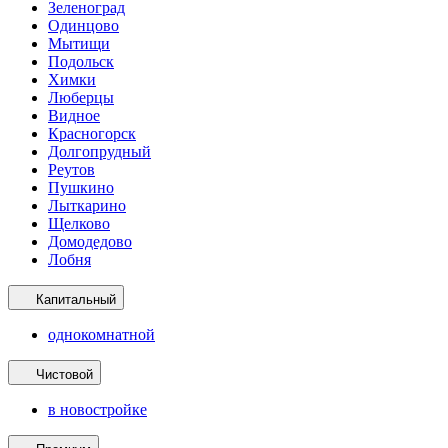
Зеленоград
Одинцово
Мытищи
Подольск
Химки
Люберцы
Видное
Красногорск
Долгопрудный
Реутов
Пушкино
Лыткарино
Щелково
Домодедово
Лобня
Капитальный
однокомнатной
Чистовой
в новостройке