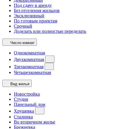
Декоративный
Под сдачу в аренду
Без отселения жильцов
Эксклюзивный
По готовым проектам
Срочный
Доделать или полностью переделать
Число комнат
Однокомнатная
Двухкомнатная
Трехкомнатная
Четырехкомнатная
Вид жилья
Новостройка
Студия
Панельный дом
Хрущевка
Сталинка
Во вторичном жилье
Брежневка