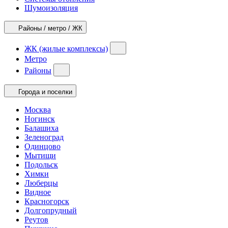
Шумоизоляция
Районы / метро / ЖК
ЖК (жилые комплексы)
Метро
Районы
Города и поселки
Москва
Ногинск
Балашиха
Зеленоград
Одинцово
Мытищи
Подольск
Химки
Люберцы
Видное
Красногорск
Долгопрудный
Реутов