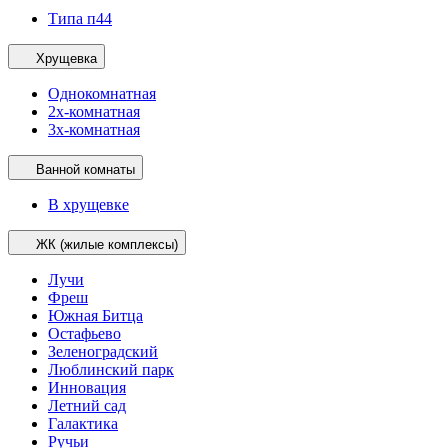
Типа п44
Хрущевка
Однокомнатная
2х-комнатная
3х-комнатная
Ванной комнаты
В хрущевке
ЖК (жилые комплексы)
Лучи
Фреш
Южная Битца
Остафьево
Зеленоградский
Люблинский парк
Инновация
Летний сад
Галактика
Ручьи