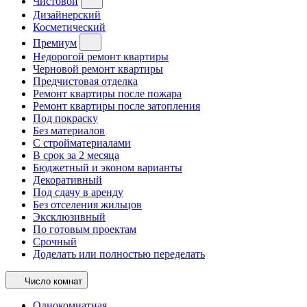
Чистовой
Дизайнерский
Косметический
Премиум
Недорогой ремонт квартиры
Черновой ремонт квартиры
Предчистовая отделка
Ремонт квартиры после пожара
Ремонт квартиры после затопления
Под покраску
Без материалов
С стройматериалами
В срок за 2 месяца
Бюджетный и эконом варианты
Декоративный
Под сдачу в аренду
Без отселения жильцов
Эксклюзивный
По готовым проектам
Срочный
Доделать или полностью переделать
Число комнат
Однокомнатная