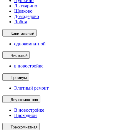
Пушкино
Лыткарино
Щелково
Домодедово
Лобня
Капитальный
однокомнатной
Чистовой
в новостройке
Премиум
Элитный ремонт
Двухкомнатная
В новостройке
Проходной
Трехкомнатная