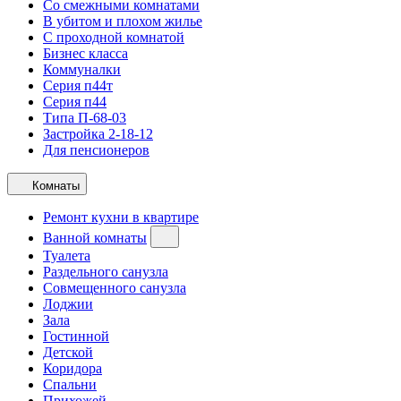
Со смежными комнатами
В убитом и плохом жилье
С проходной комнатой
Бизнес класса
Коммуналки
Серия п44т
Серия п44
Типа П-68-03
Застройка 2-18-12
Для пенсионеров
Комнаты
Ремонт кухни в квартире
Ванной комнаты
Туалета
Раздельного санузла
Совмещенного санузла
Лоджии
Зала
Гостинной
Детской
Коридора
Спальни
Прихожей