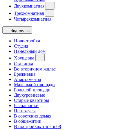
Двухкомнатная
Трехкомнатная
Четырехкомнатная
Вид жилья
Новостройка
Студия
Панельный дом
Хрущевка
Сталинка
Во вторичном жилье
Брежневка
Апартаменты
Маленькой площади
Большой площади
Двухуровневые
Старые квартиры
Распашонки
Пентхаусы
В советских домах
В общежитии
В постройках типа ii 68