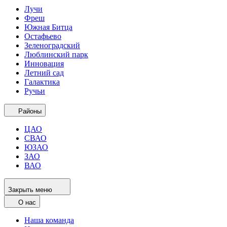
Лучи
Фреш
Южная Битца
Остафьево
Зеленоградский
Люблинский парк
Инновация
Летний сад
Галактика
Ручьи
Районы
ЦАО
СВАО
ЮЗАО
ЗАО
ВАО
Закрыть меню
О нас
Наша команда