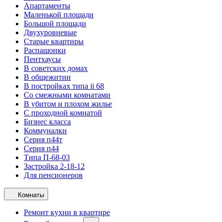
Апартаменты
Маленькой площади
Большой площади
Двухуровневые
Старые квартиры
Распашонки
Пентхаусы
В советских домах
В общежитии
В постройках типа ii 68
Со смежными комнатами
В убитом и плохом жилье
С проходной комнатой
Бизнес класса
Коммуналки
Серия п44т
Серия п44
Типа П-68-03
Застройка 2-18-12
Для пенсионеров
Комнаты
Ремонт кухни в квартире