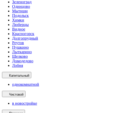
Зеленоград
Одинцово
Мытищи
Подольск
Химки
Люберцы
Видное
Красногорск
Долгопрудный
Реутов
Пушкино
Лыткарино
Щелково
Домодедово
Лобня
Капитальный
однокомнатной
Чистовой
в новостройке