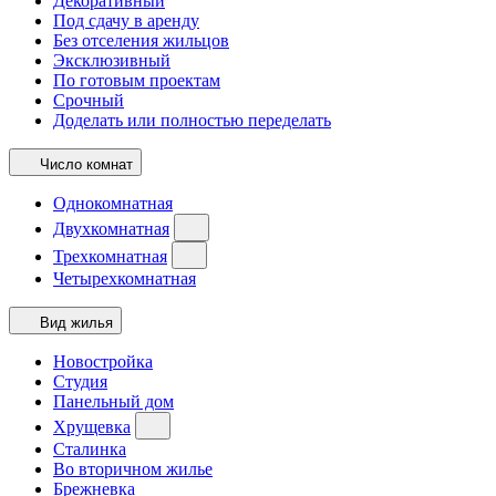
Декоративный
Под сдачу в аренду
Без отселения жильцов
Эксклюзивный
По готовым проектам
Срочный
Доделать или полностью переделать
Число комнат
Однокомнатная
Двухкомнатная
Трехкомнатная
Четырехкомнатная
Вид жилья
Новостройка
Студия
Панельный дом
Хрущевка
Сталинка
Во вторичном жилье
Брежневка