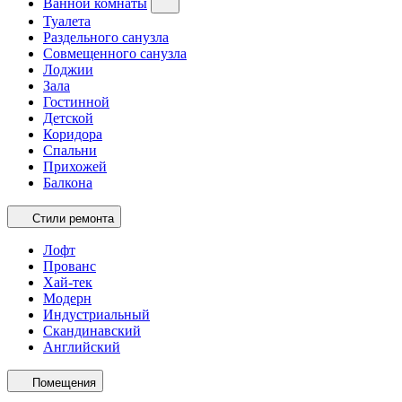
Ванной комнаты
Туалета
Раздельного санузла
Совмещенного санузла
Лоджии
Зала
Гостинной
Детской
Коридора
Спальни
Прихожей
Балкона
Стили ремонта
Лофт
Прованс
Хай-тек
Модерн
Индустриальный
Скандинавский
Английский
Помещения