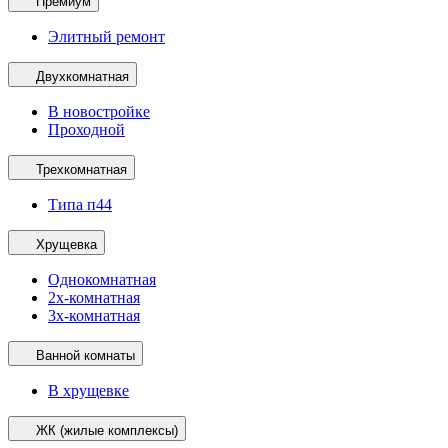
Премиум
Элитный ремонт
Двухкомнатная
В новостройке
Проходной
Трехкомнатная
Типа п44
Хрущевка
Однокомнатная
2х-комнатная
3х-комнатная
Ванной комнаты
В хрущевке
ЖК (жилые комплексы)