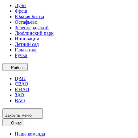
Лучи
Фреш
Южная Битца
Остафьево
Зеленоградский
Люблинский парк
Инновация
Летний сад
Галактика
Ручьи
Районы
ЦАО
СВАО
ЮЗАО
ЗАО
ВАО
Закрыть меню
О нас
Наша команда