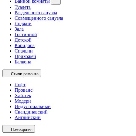
Ванной комнаты
Туалета
Раздельного санузла
Совмещенного санузла
Лоджии
Зала
Гостинной
Детской
Коридора
Спальни
Прихожей
Балкона
Стили ремонта
Лофт
Прованс
Хай-тек
Модерн
Индустриальный
Скандинавский
Английский
Помещения