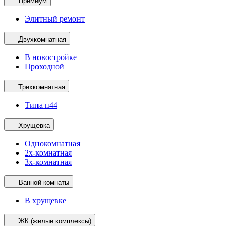
Премиум
Элитный ремонт
Двухкомнатная
В новостройке
Проходной
Трехкомнатная
Типа п44
Хрущевка
Однокомнатная
2х-комнатная
3х-комнатная
Ванной комнаты
В хрущевке
ЖК (жилые комплексы)