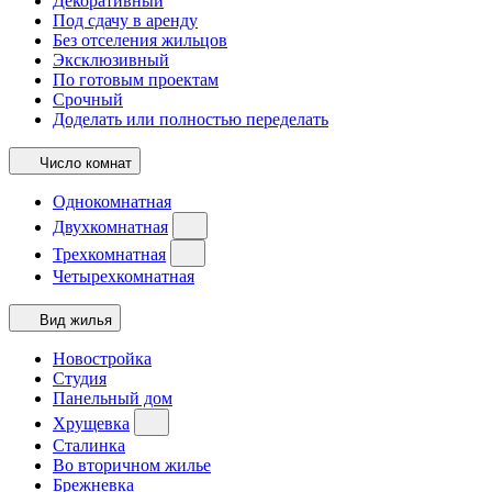
Декоративный
Под сдачу в аренду
Без отселения жильцов
Эксклюзивный
По готовым проектам
Срочный
Доделать или полностью переделать
Число комнат
Однокомнатная
Двухкомнатная
Трехкомнатная
Четырехкомнатная
Вид жилья
Новостройка
Студия
Панельный дом
Хрущевка
Сталинка
Во вторичном жилье
Брежневка