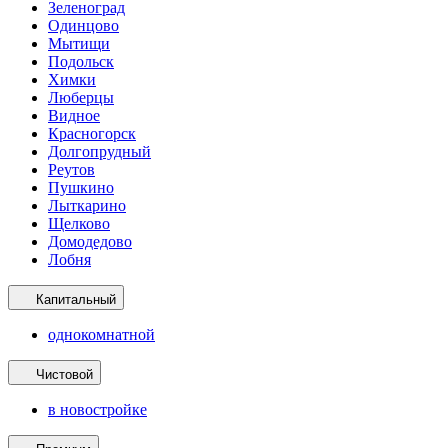
Зеленоград
Одинцово
Мытищи
Подольск
Химки
Люберцы
Видное
Красногорск
Долгопрудный
Реутов
Пушкино
Лыткарино
Щелково
Домодедово
Лобня
Капитальный
однокомнатной
Чистовой
в новостройке