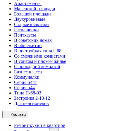
Апартаменты
Маленькой площади
Большой площади
Двухуровневые
Старые квартиры
Распашонки
Пентхаусы
В советских домах
В общежитии
В постройках типа ii 68
Со смежными комнатами
В убитом и плохом жилье
С проходной комнатой
Бизнес класса
Коммуналки
Серия п44т
Серия п44
Типа П-68-03
Застройка 2-18-12
Для пенсионеров
Комнаты
Ремонт кухни в квартире