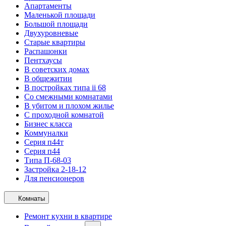
Апартаменты
Маленькой площади
Большой площади
Двухуровневые
Старые квартиры
Распашонки
Пентхаусы
В советских домах
В общежитии
В постройках типа ii 68
Со смежными комнатами
В убитом и плохом жилье
С проходной комнатой
Бизнес класса
Коммуналки
Серия п44т
Серия п44
Типа П-68-03
Застройка 2-18-12
Для пенсионеров
Комнаты
Ремонт кухни в квартире