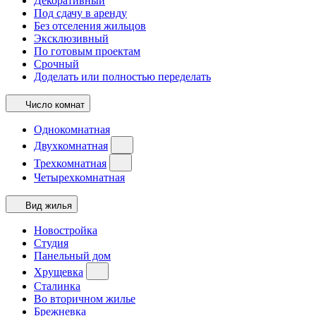
Декоративный
Под сдачу в аренду
Без отселения жильцов
Эксклюзивный
По готовым проектам
Срочный
Доделать или полностью переделать
Число комнат
Однокомнатная
Двухкомнатная
Трехкомнатная
Четырехкомнатная
Вид жилья
Новостройка
Студия
Панельный дом
Хрущевка
Сталинка
Во вторичном жилье
Брежневка