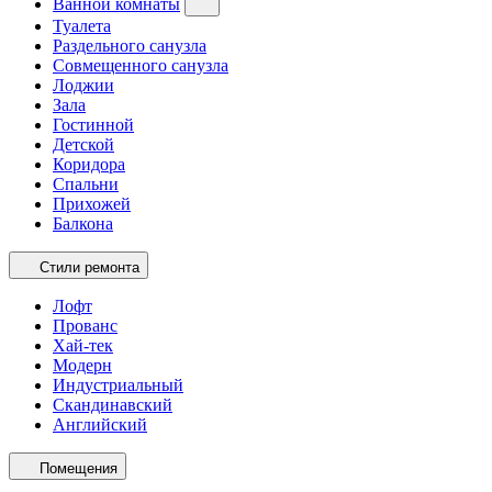
Ванной комнаты
Туалета
Раздельного санузла
Совмещенного санузла
Лоджии
Зала
Гостинной
Детской
Коридора
Спальни
Прихожей
Балкона
Стили ремонта
Лофт
Прованс
Хай-тек
Модерн
Индустриальный
Скандинавский
Английский
Помещения