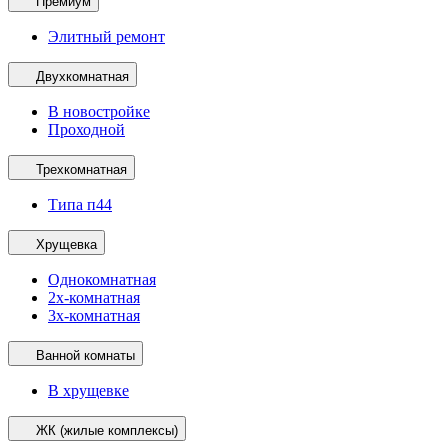
Премиум
Элитный ремонт
Двухкомнатная
В новостройке
Проходной
Трехкомнатная
Типа п44
Хрущевка
Однокомнатная
2х-комнатная
3х-комнатная
Ванной комнаты
В хрущевке
ЖК (жилые комплексы)