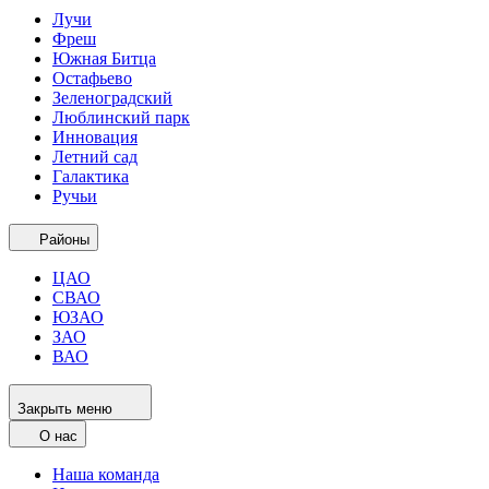
Лучи
Фреш
Южная Битца
Остафьево
Зеленоградский
Люблинский парк
Инновация
Летний сад
Галактика
Ручьи
Районы
ЦАО
СВАО
ЮЗАО
ЗАО
ВАО
Закрыть меню
О нас
Наша команда