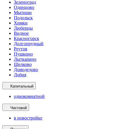
Зеленоград
Одинцово
Мытищи
Подольск
Химки
Люберцы
Видное
Красногорск
Долгопрудный
Реутов
Пушкино
Лыткарино
Щелково
Домодедово
Лобня
Капитальный
однокомнатной
Чистовой
в новостройке