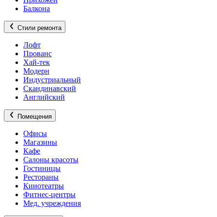
Балкона
Стили ремонта
Лофт
Прованс
Хай-тек
Модерн
Индустриальный
Скандинавский
Английский
Помещения
Офисы
Магазины
Кафе
Салоны красоты
Гостиницы
Рестораны
Кинотеатры
Фитнес-центры
Мед. учреждения