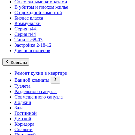
Со смежными комнатами
В убитом и плохом жилье
С проходной комнатой
Бизнес класса
Коммуналки
Серия п44т
Серия п44
Типа П-68-03
Застройка 2-18-12
Для пенсионеров
Комнаты
Ремонт кухни в квартире
Ванной комнаты
Туалета
Раздельного санузла
Совмещенного санузла
Лоджии
Зала
Гостинной
Детской
Коридора
Спальни
Прихожей