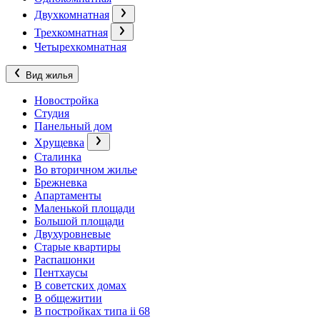
Двухкомнатная
Трехкомнатная
Четырехкомнатная
Вид жилья
Новостройка
Студия
Панельный дом
Хрущевка
Сталинка
Во вторичном жилье
Брежневка
Апартаменты
Маленькой площади
Большой площади
Двухуровневые
Старые квартиры
Распашонки
Пентхаусы
В советских домах
В общежитии
В постройках типа ii 68