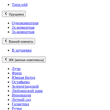
Типа п44
Хрущевка
Однокомнатная
2х-комнатная
3х-комнатная
Ванной комнаты
В хрущевке
ЖК (жилые комплексы)
Лучи
Фреш
Южная Битца
Остафьево
Зеленоградский
Люблинский парк
Инновация
Летний сад
Галактика
Ручьи