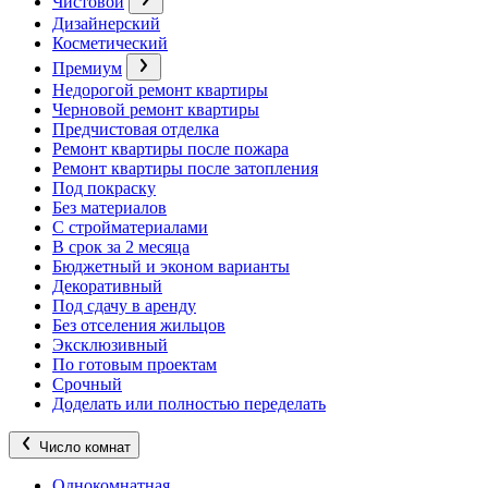
Чистовой
Дизайнерский
Косметический
Премиум
Недорогой ремонт квартиры
Черновой ремонт квартиры
Предчистовая отделка
Ремонт квартиры после пожара
Ремонт квартиры после затопления
Под покраску
Без материалов
С стройматериалами
В срок за 2 месяца
Бюджетный и эконом варианты
Декоративный
Под сдачу в аренду
Без отселения жильцов
Эксклюзивный
По готовым проектам
Срочный
Доделать или полностью переделать
Число комнат
Однокомнатная