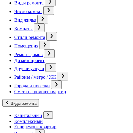
Виды ремонта
Число комнат
Вид жилья
Комнаты
Стили ремонта
Помещения
Ремонт домов
Дизайн проект
Другие услуги
Районы / метро / ЖК
Города и поселки
Смета на ремонт квартир
Виды ремонта
Капитальный
Комплексный
Евроремонт квартир