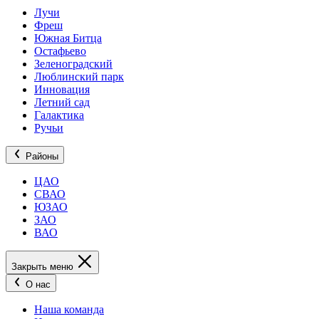
Лучи
Фреш
Южная Битца
Остафьево
Зеленоградский
Люблинский парк
Инновация
Летний сад
Галактика
Ручьи
Районы
ЦАО
СВАО
ЮЗАО
ЗАО
ВАО
Закрыть меню
О нас
Наша команда