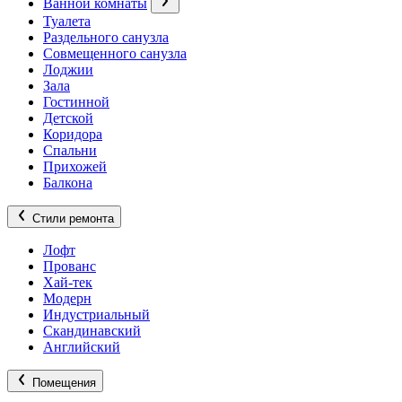
Ванной комнаты
Туалета
Раздельного санузла
Совмещенного санузла
Лоджии
Зала
Гостинной
Детской
Коридора
Спальни
Прихожей
Балкона
Стили ремонта
Лофт
Прованс
Хай-тек
Модерн
Индустриальный
Скандинавский
Английский
Помещения