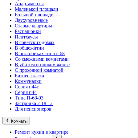
Апартаменты
Маленькой площади
Большой площади
Двухуровневые
Старые квартиры
Распашонки
Пентхаусы
В советских домах
В общежитии
В постройках типа ii 68
Со смежными комнатами
В убитом и плохом жилье
С проходной комнатой
Бизнес класса
Коммуналки
Серия п44т
Серия п44
Типа П-68-03
Застройка 2-18-12
Для пенсионеров
Комнаты
Ремонт кухни в квартире