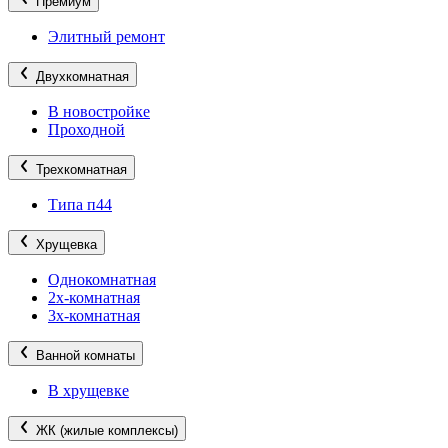
Премиум
Элитный ремонт
Двухкомнатная
В новостройке
Проходной
Трехкомнатная
Типа п44
Хрущевка
Однокомнатная
2х-комнатная
3х-комнатная
Ванной комнаты
В хрущевке
ЖК (жилые комплексы)