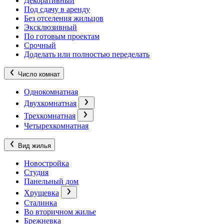
Декоративный
Под сдачу в аренду
Без отселения жильцов
Эксклюзивный
По готовым проектам
Срочный
Доделать или полностью переделать
Число комнат
Однокомнатная
Двухкомнатная
Трехкомнатная
Четырехкомнатная
Вид жилья
Новостройка
Студия
Панельный дом
Хрущевка
Сталинка
Во вторичном жилье
Брежневка