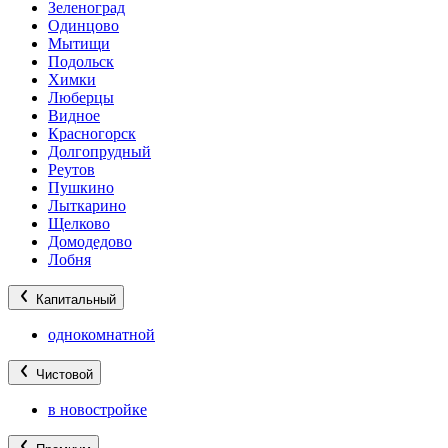
Зеленоград
Одинцово
Мытищи
Подольск
Химки
Люберцы
Видное
Красногорск
Долгопрудный
Реутов
Пушкино
Лыткарино
Щелково
Домодедово
Лобня
Капитальный
однокомнатной
Чистовой
в новостройке