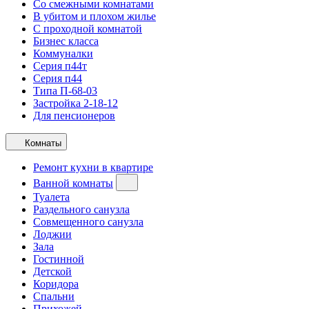
Со смежными комнатами
В убитом и плохом жилье
С проходной комнатой
Бизнес класса
Коммуналки
Серия п44т
Серия п44
Типа П-68-03
Застройка 2-18-12
Для пенсионеров
Комнаты
Ремонт кухни в квартире
Ванной комнаты
Туалета
Раздельного санузла
Совмещенного санузла
Лоджии
Зала
Гостинной
Детской
Коридора
Спальни
Прихожей