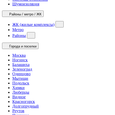
Шумоизоляция
Районы / метро / ЖК
ЖК (жилые комплексы)
Метро
Районы
Города и поселки
Москва
Ногинск
Балашиха
Зеленоград
Одинцово
Мытищи
Подольск
Химки
Люберцы
Видное
Красногорск
Долгопрудный
Реутов