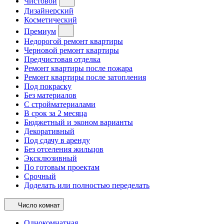
Чистовой
Дизайнерский
Косметический
Премиум
Недорогой ремонт квартиры
Черновой ремонт квартиры
Предчистовая отделка
Ремонт квартиры после пожара
Ремонт квартиры после затопления
Под покраску
Без материалов
С стройматериалами
В срок за 2 месяца
Бюджетный и эконом варианты
Декоративный
Под сдачу в аренду
Без отселения жильцов
Эксклюзивный
По готовым проектам
Срочный
Доделать или полностью переделать
Число комнат
Однокомнатная