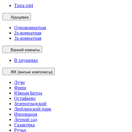
Типа п44
Хрущевка
Однокомнатная
2х-комнатная
3х-комнатная
Ванной комнаты
В хрущевке
ЖК (жилые комплексы)
Лучи
Фреш
Южная Битца
Остафьево
Зеленоградский
Люблинский парк
Инновация
Летний сад
Галактика
Ручьи