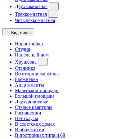
Двухкомнатная
Трехкомнатная
Четырехкомнатная
Вид жилья
Новостройка
Студия
Панельный дом
Хрущевка
Сталинка
Во вторичном жилье
Брежневка
Апартаменты
Маленькой площади
Большой площади
Двухуровневые
Старые квартиры
Распашонки
Пентхаусы
В советских домах
В общежитии
В постройках типа ii 68