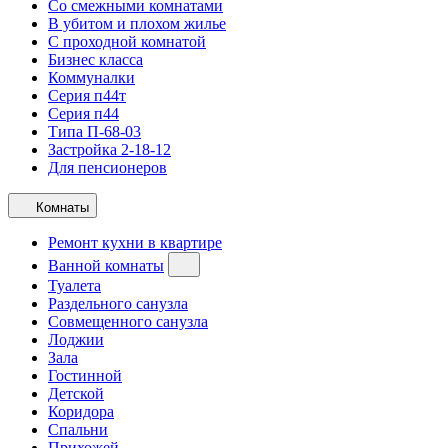
Со смежными комнатами
В убитом и плохом жилье
С проходной комнатой
Бизнес класса
Коммуналки
Серия п44т
Серия п44
Типа П-68-03
Застройка 2-18-12
Для пенсионеров
Комнаты
Ремонт кухни в квартире
Ванной комнаты
Туалета
Раздельного санузла
Совмещенного санузла
Лоджии
Зала
Гостинной
Детской
Коридора
Спальни
Прихожей