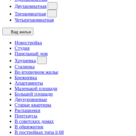
Двухкомнатная
Трехкомнатная
Четырехкомнатная
Вид жилья
Новостройка
Студия
Панельный дом
Хрущевка
Сталинка
Во вторичном жилье
Брежневка
Апартаменты
Маленькой площади
Большой площади
Двухуровневые
Старые квартиры
Распашонки
Пентхаусы
В советских домах
В общежитии
В постройках типа ii 68