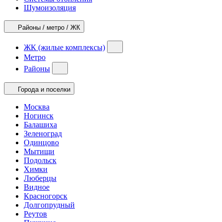
Шумоизоляция
Районы / метро / ЖК
ЖК (жилые комплексы)
Метро
Районы
Города и поселки
Москва
Ногинск
Балашиха
Зеленоград
Одинцово
Мытищи
Подольск
Химки
Люберцы
Видное
Красногорск
Долгопрудный
Реутов