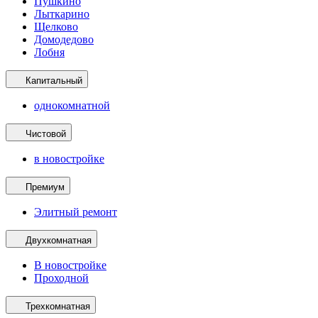
Пушкино
Лыткарино
Щелково
Домодедово
Лобня
Капитальный
однокомнатной
Чистовой
в новостройке
Премиум
Элитный ремонт
Двухкомнатная
В новостройке
Проходной
Трехкомнатная