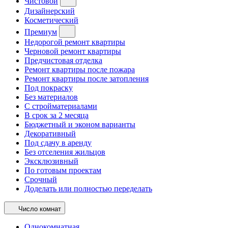
Чистовой
Дизайнерский
Косметический
Премиум
Недорогой ремонт квартиры
Черновой ремонт квартиры
Предчистовая отделка
Ремонт квартиры после пожара
Ремонт квартиры после затопления
Под покраску
Без материалов
С стройматериалами
В срок за 2 месяца
Бюджетный и эконом варианты
Декоративный
Под сдачу в аренду
Без отселения жильцов
Эксклюзивный
По готовым проектам
Срочный
Доделать или полностью переделать
Число комнат
Однокомнатная