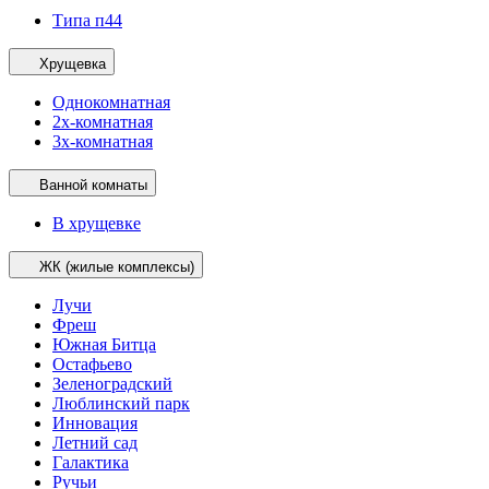
Типа п44
Хрущевка
Однокомнатная
2х-комнатная
3х-комнатная
Ванной комнаты
В хрущевке
ЖК (жилые комплексы)
Лучи
Фреш
Южная Битца
Остафьево
Зеленоградский
Люблинский парк
Инновация
Летний сад
Галактика
Ручьи