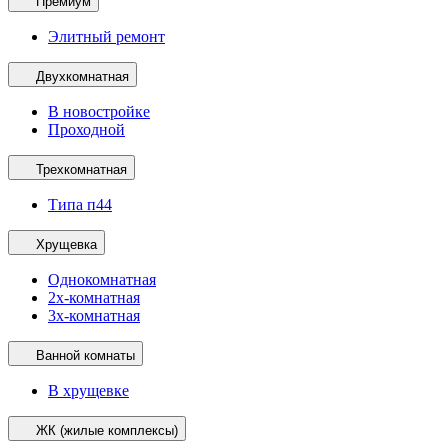
Премиум
Элитный ремонт
Двухкомнатная
В новостройке
Проходной
Трехкомнатная
Типа п44
Хрущевка
Однокомнатная
2х-комнатная
3х-комнатная
Ванной комнаты
В хрущевке
ЖК (жилые комплексы)