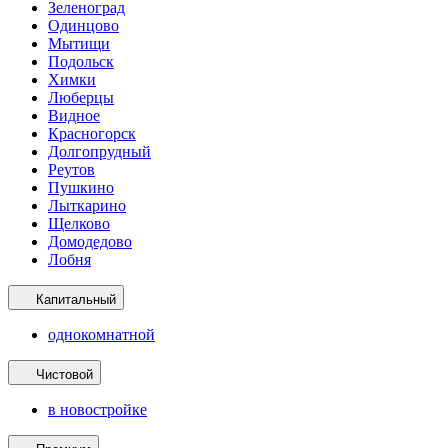
Зеленоград
Одинцово
Мытищи
Подольск
Химки
Люберцы
Видное
Красногорск
Долгопрудный
Реутов
Пушкино
Лыткарино
Щелково
Домодедово
Лобня
Капитальный
однокомнатной
Чистовой
в новостройке