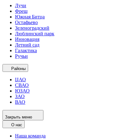
Лучи
Фреш
Южная Битца
Остафьево
Зеленоградский
Люблинский парк
Инновация
Летний сад
Галактика
Ручьи
Районы
ЦАО
СВАО
ЮЗАО
ЗАО
ВАО
Закрыть меню
О нас
Наша команда