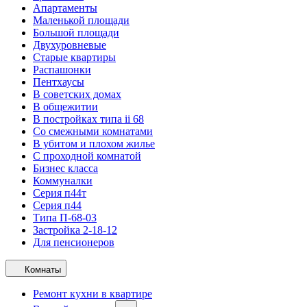
Апартаменты
Маленькой площади
Большой площади
Двухуровневые
Старые квартиры
Распашонки
Пентхаусы
В советских домах
В общежитии
В постройках типа ii 68
Со смежными комнатами
В убитом и плохом жилье
С проходной комнатой
Бизнес класса
Коммуналки
Серия п44т
Серия п44
Типа П-68-03
Застройка 2-18-12
Для пенсионеров
Комнаты
Ремонт кухни в квартире