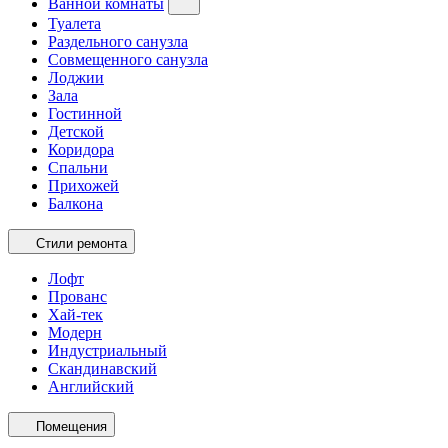
Ванной комнаты
Туалета
Раздельного санузла
Совмещенного санузла
Лоджии
Зала
Гостинной
Детской
Коридора
Спальни
Прихожей
Балкона
Стили ремонта
Лофт
Прованс
Хай-тек
Модерн
Индустриальный
Скандинавский
Английский
Помещения