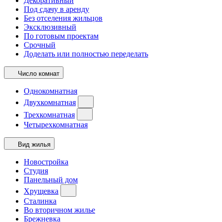
Декоративный
Под сдачу в аренду
Без отселения жильцов
Эксклюзивный
По готовым проектам
Срочный
Доделать или полностью переделать
Число комнат
Однокомнатная
Двухкомнатная
Трехкомнатная
Четырехкомнатная
Вид жилья
Новостройка
Студия
Панельный дом
Хрущевка
Сталинка
Во вторичном жилье
Брежневка