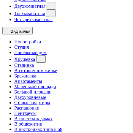
Двухкомнатная
Трехкомнатная
Четырехкомнатная
Вид жилья
Новостройка
Студия
Панельный дом
Хрущевка
Сталинка
Во вторичном жилье
Брежневка
Апартаменты
Маленькой площади
Большой площади
Двухуровневые
Старые квартиры
Распашонки
Пентхаусы
В советских домах
В общежитии
В постройках типа ii 68