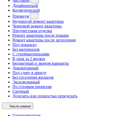
Чистовой
Дизайнерский
Косметический
Премиум
Недорогой ремонт квартиры
Черновой ремонт квартиры
Предчистовая отделка
Ремонт квартиры после пожара
Ремонт квартиры после затопления
Под покраску
Без материалов
С стройматериалами
В срок за 2 месяца
Бюджетный и эконом варианты
Декоративный
Под сдачу в аренду
Без отселения жильцов
Эксклюзивный
По готовым проектам
Срочный
Доделать или полностью переделать
Число комнат
Однокомнатная