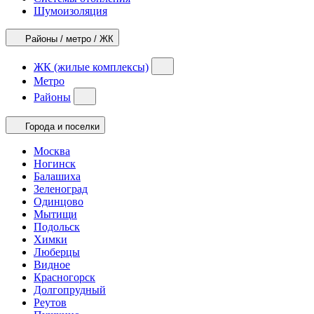
Шумоизоляция
Районы / метро / ЖК
ЖК (жилые комплексы)
Метро
Районы
Города и поселки
Москва
Ногинск
Балашиха
Зеленоград
Одинцово
Мытищи
Подольск
Химки
Люберцы
Видное
Красногорск
Долгопрудный
Реутов