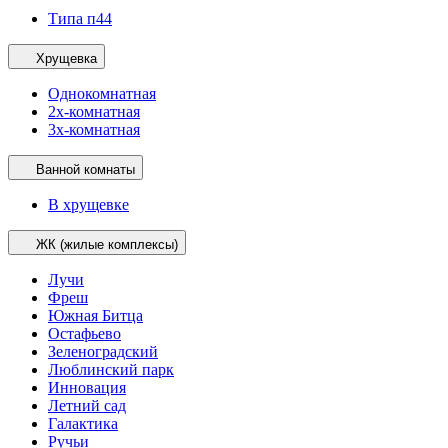
Типа п44
Хрущевка
Однокомнатная
2х-комнатная
3х-комнатная
Ванной комнаты
В хрущевке
ЖК (жилые комплексы)
Лучи
Фреш
Южная Битца
Остафьево
Зеленоградский
Люблинский парк
Инновация
Летний сад
Галактика
Ручьи