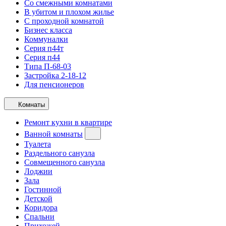
Со смежными комнатами
В убитом и плохом жилье
С проходной комнатой
Бизнес класса
Коммуналки
Серия п44т
Серия п44
Типа П-68-03
Застройка 2-18-12
Для пенсионеров
Комнаты
Ремонт кухни в квартире
Ванной комнаты
Туалета
Раздельного санузла
Совмещенного санузла
Лоджии
Зала
Гостинной
Детской
Коридора
Спальни
Прихожей