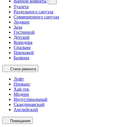
Ванной комнаты
Туалета
Раздельного санузла
Совмещенного санузла
Лоджии
Зала
Гостинной
Детской
Коридора
Спальни
Прихожей
Балкона
Стили ремонта
Лофт
Прованс
Хай-тек
Модерн
Индустриальный
Скандинавский
Английский
Помещения