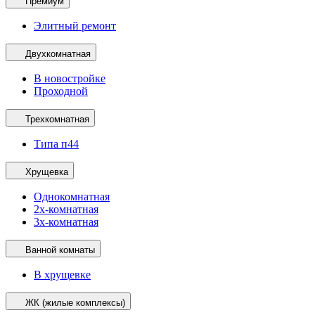
Премиум
Элитный ремонт
Двухкомнатная
В новостройке
Проходной
Трехкомнатная
Типа п44
Хрущевка
Однокомнатная
2х-комнатная
3х-комнатная
Ванной комнаты
В хрущевке
ЖК (жилые комплексы)