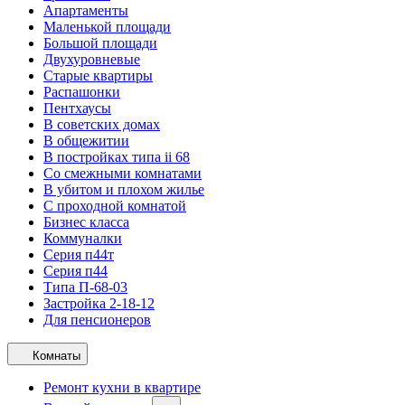
Апартаменты
Маленькой площади
Большой площади
Двухуровневые
Старые квартиры
Распашонки
Пентхаусы
В советских домах
В общежитии
В постройках типа ii 68
Со смежными комнатами
В убитом и плохом жилье
С проходной комнатой
Бизнес класса
Коммуналки
Серия п44т
Серия п44
Типа П-68-03
Застройка 2-18-12
Для пенсионеров
Комнаты
Ремонт кухни в квартире