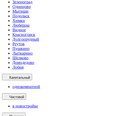
Зеленоград
Одинцово
Мытищи
Подольск
Химки
Люберцы
Видное
Красногорск
Долгопрудный
Реутов
Пушкино
Лыткарино
Щелково
Домодедово
Лобня
Капитальный
однокомнатной
Чистовой
в новостройке