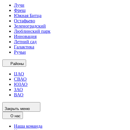
Лучи
Фреш
Южная Битца
Остафьево
Зеленоградский
Люблинский парк
Инновация
Летний сад
Галактика
Ручьи
Районы
ЦАО
СВАО
ЮЗАО
ЗАО
ВАО
Закрыть меню
О нас
Наша команда