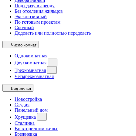
Декоративный
Под сдачу в аренду
Без отселения жильцов
Эксклюзивный
По готовым проектам
Срочный
Доделать или полностью переделать
Число комнат
Однокомнатная
Двухкомнатная
Трехкомнатная
Четырехкомнатная
Вид жилья
Новостройка
Студия
Панельный дом
Хрущевка
Сталинка
Во вторичном жилье
Брежневка