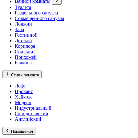
Ванной комнаты
Туалета
Раздельного санузла
Совмещенного санузла
Лоджии
Зала
Гостинной
Детской
Коридора
Спальни
Прихожей
Балкона
Стили ремонта
Лофт
Прованс
Хай-тек
Модерн
Индустриальный
Скандинавский
Английский
Помещения