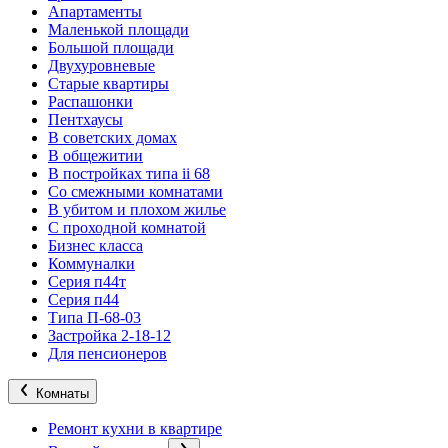
Апартаменты
Маленькой площади
Большой площади
Двухуровневые
Старые квартиры
Распашонки
Пентхаусы
В советских домах
В общежитии
В постройках типа ii 68
Со смежными комнатами
В убитом и плохом жилье
С проходной комнатой
Бизнес класса
Коммуналки
Серия п44т
Серия п44
Типа П-68-03
Застройка 2-18-12
Для пенсионеров
Комнаты
Ремонт кухни в квартире