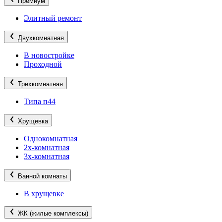
Премиум
Элитный ремонт
Двухкомнатная
В новостройке
Проходной
Трехкомнатная
Типа п44
Хрущевка
Однокомнатная
2х-комнатная
3х-комнатная
Ванной комнаты
В хрущевке
ЖК (жилые комплексы)