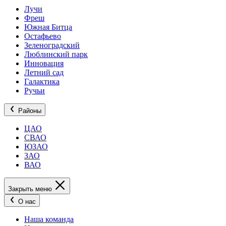
Лучи
Фреш
Южная Битца
Остафьево
Зеленоградский
Люблинский парк
Инновация
Летний сад
Галактика
Ручьи
Районы
ЦАО
СВАО
ЮЗАО
ЗАО
ВАО
Закрыть меню
О нас
Наша команда