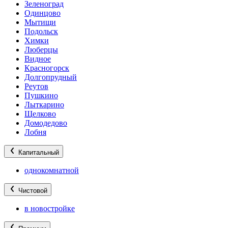
Зеленоград
Одинцово
Мытищи
Подольск
Химки
Люберцы
Видное
Красногорск
Долгопрудный
Реутов
Пушкино
Лыткарино
Щелково
Домодедово
Лобня
Капитальный
однокомнатной
Чистовой
в новостройке