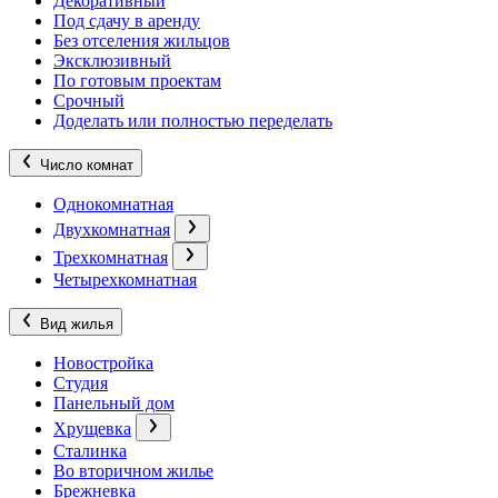
Декоративный
Под сдачу в аренду
Без отселения жильцов
Эксклюзивный
По готовым проектам
Срочный
Доделать или полностью переделать
Число комнат
Однокомнатная
Двухкомнатная
Трехкомнатная
Четырехкомнатная
Вид жилья
Новостройка
Студия
Панельный дом
Хрущевка
Сталинка
Во вторичном жилье
Брежневка