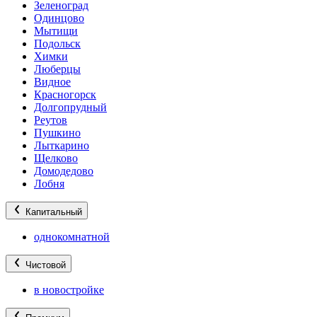
Зеленоград
Одинцово
Мытищи
Подольск
Химки
Люберцы
Видное
Красногорск
Долгопрудный
Реутов
Пушкино
Лыткарино
Щелково
Домодедово
Лобня
Капитальный
однокомнатной
Чистовой
в новостройке