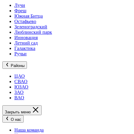
Лучи
Фреш
Южная Битца
Остафьево
Зеленоградский
Люблинский парк
Инновация
Летний сад
Галактика
Ручьи
Районы
ЦАО
СВАО
ЮЗАО
ЗАО
ВАО
Закрыть меню
О нас
Наша команда