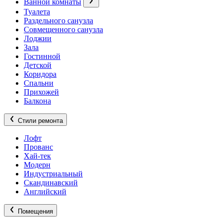
Ванной комнаты
Туалета
Раздельного санузла
Совмещенного санузла
Лоджии
Зала
Гостинной
Детской
Коридора
Спальни
Прихожей
Балкона
Стили ремонта
Лофт
Прованс
Хай-тек
Модерн
Индустриальный
Скандинавский
Английский
Помещения