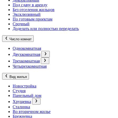
Декоративный
Под сдачу в аренду
Без отселения жильцов
Эксклюзивный
По готовым проектам
Срочный
Доделать или полностью переделать
Число комнат
Однокомнатная
Двухкомнатная
Трехкомнатная
Четырехкомнатная
Вид жилья
Новостройка
Студия
Панельный дом
Хрущевка
Сталинка
Во вторичном жилье
Брежневка