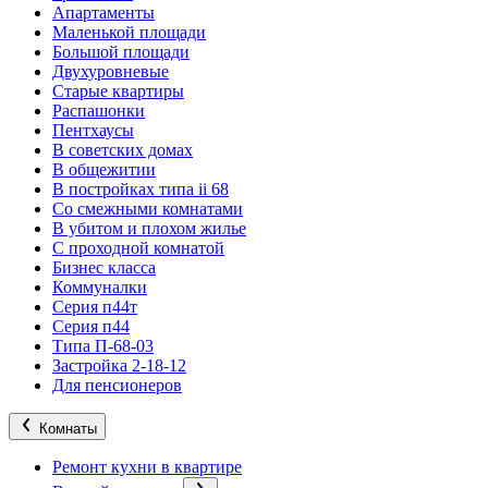
Апартаменты
Маленькой площади
Большой площади
Двухуровневые
Старые квартиры
Распашонки
Пентхаусы
В советских домах
В общежитии
В постройках типа ii 68
Со смежными комнатами
В убитом и плохом жилье
С проходной комнатой
Бизнес класса
Коммуналки
Серия п44т
Серия п44
Типа П-68-03
Застройка 2-18-12
Для пенсионеров
Комнаты
Ремонт кухни в квартире