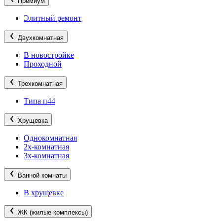
Премиум
Элитный ремонт
Двухкомнатная
В новостройке
Проходной
Трехкомнатная
Типа п44
Хрущевка
Однокомнатная
2х-комнатная
3х-комнатная
Ванной комнаты
В хрущевке
ЖК (жилые комплексы)