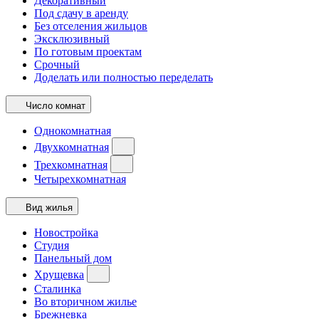
Декоративный
Под сдачу в аренду
Без отселения жильцов
Эксклюзивный
По готовым проектам
Срочный
Доделать или полностью переделать
Число комнат
Однокомнатная
Двухкомнатная
Трехкомнатная
Четырехкомнатная
Вид жилья
Новостройка
Студия
Панельный дом
Хрущевка
Сталинка
Во вторичном жилье
Брежневка