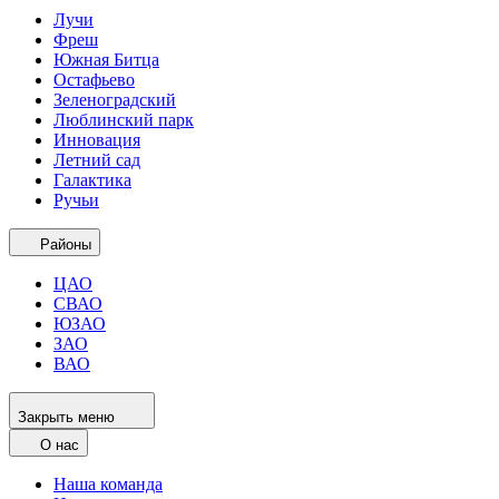
Лучи
Фреш
Южная Битца
Остафьево
Зеленоградский
Люблинский парк
Инновация
Летний сад
Галактика
Ручьи
Районы
ЦАО
СВАО
ЮЗАО
ЗАО
ВАО
Закрыть меню
О нас
Наша команда