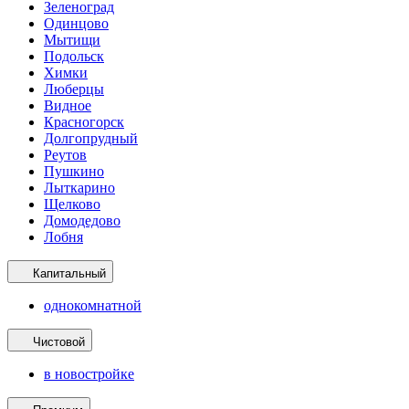
Зеленоград
Одинцово
Мытищи
Подольск
Химки
Люберцы
Видное
Красногорск
Долгопрудный
Реутов
Пушкино
Лыткарино
Щелково
Домодедово
Лобня
Капитальный
однокомнатной
Чистовой
в новостройке