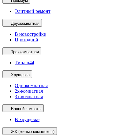
Премиум
Элитный ремонт
Двухкомнатная
В новостройке
Проходной
Трехкомнатная
Типа п44
Хрущевка
Однокомнатная
2х-комнатная
3х-комнатная
Ванной комнаты
В хрущевке
ЖК (жилые комплексы)