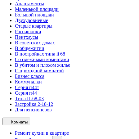
Апартаменты
Маленькой площади
Большой площади
Двухуровневые
Старые квартиры
Распашонки
Пентхаусы
В советских домах
В общежитии
В постройках типа ii 68
Со смежными комнатами
В убитом и плохом жилье
С проходной комнатой
Бизнес класса
Коммуналки
Серия п44т
Серия п44
Типа П-68-03
Застройка 2-18-12
Для пенсионеров
Комнаты
Ремонт кухни в квартире