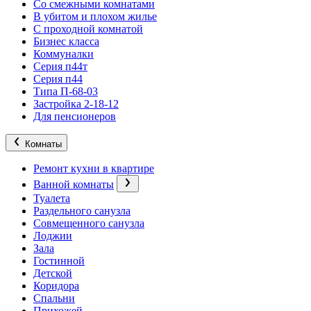
Со смежными комнатами
В убитом и плохом жилье
С проходной комнатой
Бизнес класса
Коммуналки
Серия п44т
Серия п44
Типа П-68-03
Застройка 2-18-12
Для пенсионеров
Комнаты
Ремонт кухни в квартире
Ванной комнаты
Туалета
Раздельного санузла
Совмещенного санузла
Лоджии
Зала
Гостинной
Детской
Коридора
Спальни
Прихожей