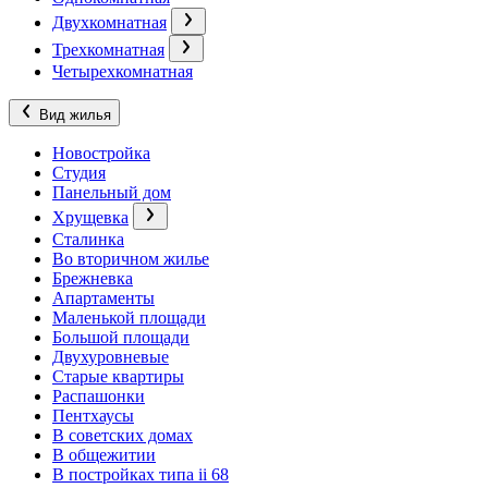
Двухкомнатная
Трехкомнатная
Четырехкомнатная
Вид жилья
Новостройка
Студия
Панельный дом
Хрущевка
Сталинка
Во вторичном жилье
Брежневка
Апартаменты
Маленькой площади
Большой площади
Двухуровневые
Старые квартиры
Распашонки
Пентхаусы
В советских домах
В общежитии
В постройках типа ii 68