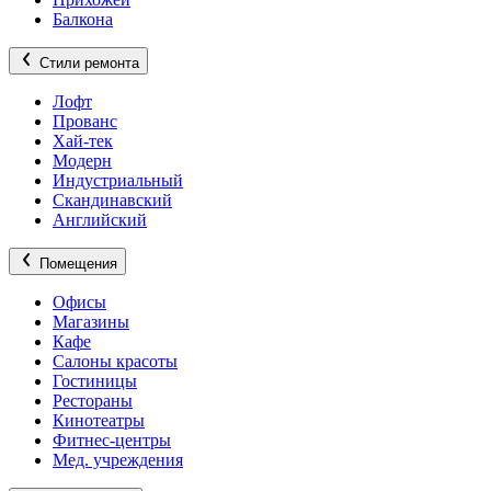
Балкона
Стили ремонта
Лофт
Прованс
Хай-тек
Модерн
Индустриальный
Скандинавский
Английский
Помещения
Офисы
Магазины
Кафе
Салоны красоты
Гостиницы
Рестораны
Кинотеатры
Фитнес-центры
Мед. учреждения