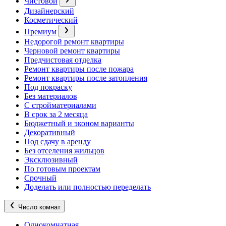
Чистовой
Дизайнерский
Косметический
Премиум
Недорогой ремонт квартиры
Черновой ремонт квартиры
Предчистовая отделка
Ремонт квартиры после пожара
Ремонт квартиры после затопления
Под покраску
Без материалов
С стройматериалами
В срок за 2 месяца
Бюджетный и эконом варианты
Декоративный
Под сдачу в аренду
Без отселения жильцов
Эксклюзивный
По готовым проектам
Срочный
Доделать или полностью переделать
Число комнат
Однокомнатная