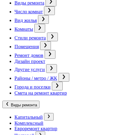
Виды ремонта
Число комнат
Вид жилья
Комнаты
Стили ремонта
Помещения
Ремонт домов
Дизайн проект
Другие услуги
Районы / метро / ЖК
Города и поселки
Смета на ремонт квартир
Виды ремонта
Капитальный
Комплексный
Евроремонт квартир