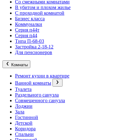
Со смежными комнатами
В убитом и плохом жилье
С проходной комнатой
Бизнес класса
Коммуналки
Серия п44т
Серия п44
Типа П-68-03
Застройка 2-18-12
Для пенсионеров
Комнаты
Ремонт кухни в квартире
Ванной комнаты
Туалета
Раздельного санузла
Совмещенного санузла
Лоджии
Зала
Гостинной
Детской
Коридора
Спальни
Прихожей