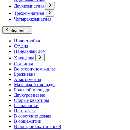
Двухкомнатная
Трехкомнатная
Четырехкомнатная
Вид жилья
Новостройка
Студия
Панельный дом
Хрущевка
Сталинка
Во вторичном жилье
Брежневка
Апартаменты
Маленькой площади
Большой площади
Двухуровневые
Старые квартиры
Распашонки
Пентхаусы
В советских домах
В общежитии
В постройках типа ii 68