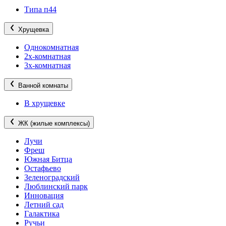
Типа п44
Хрущевка
Однокомнатная
2х-комнатная
3х-комнатная
Ванной комнаты
В хрущевке
ЖК (жилые комплексы)
Лучи
Фреш
Южная Битца
Остафьево
Зеленоградский
Люблинский парк
Инновация
Летний сад
Галактика
Ручьи