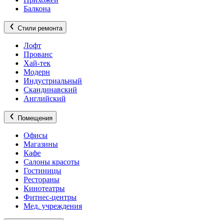
Балкона
Стили ремонта
Лофт
Прованс
Хай-тек
Модерн
Индустриальный
Скандинавский
Английский
Помещения
Офисы
Магазины
Кафе
Салоны красоты
Гостиницы
Рестораны
Кинотеатры
Фитнес-центры
Мед. учреждения