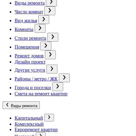
Виды ремонта
Число комнат
Вид жилья
Комнаты
Стили ремонта
Помещения
Ремонт домов
Дизайн проект
Другие услуги
Районы / метро / ЖК
Города и поселки
Смета на ремонт квартир
Виды ремонта
Капитальный
Комплексный
Евроремонт квартир