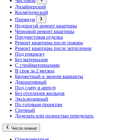
Чистовой
Дизайнерский
Косметический
Премиум
Недорогой ремонт квартиры
Черновой ремонт квартиры
Предчистовая отделка
Ремонт квартиры после пожара
Ремонт квартиры после затопления
Под покраску
Без материалов
С стройматериалами
В срок за 2 месяца
Бюджетный и эконом варианты
Декоративный
Под сдачу в аренду
Без отселения жильцов
Эксклюзивный
По готовым проектам
Срочный
Доделать или полностью переделать
Число комнат
Однокомнатная