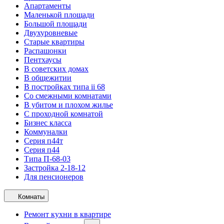
Апартаменты
Маленькой площади
Большой площади
Двухуровневые
Старые квартиры
Распашонки
Пентхаусы
В советских домах
В общежитии
В постройках типа ii 68
Со смежными комнатами
В убитом и плохом жилье
С проходной комнатой
Бизнес класса
Коммуналки
Серия п44т
Серия п44
Типа П-68-03
Застройка 2-18-12
Для пенсионеров
Комнаты
Ремонт кухни в квартире