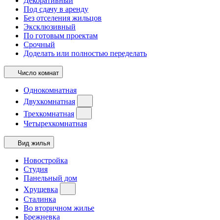
Декоративный
Под сдачу в аренду
Без отселения жильцов
Эксклюзивный
По готовым проектам
Срочный
Доделать или полностью переделать
Число комнат
Однокомнатная
Двухкомнатная
Трехкомнатная
Четырехкомнатная
Вид жилья
Новостройка
Студия
Панельный дом
Хрущевка
Сталинка
Во вторичном жилье
Брежневка