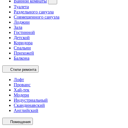
Ванной комнаты
Туалета
Раздельного санузла
Совмещенного санузла
Лоджии
Зала
Гостинной
Детской
Коридора
Спальни
Прихожей
Балкона
Стили ремонта
Лофт
Прованс
Хай-тек
Модерн
Индустриальный
Скандинавский
Английский
Помещения