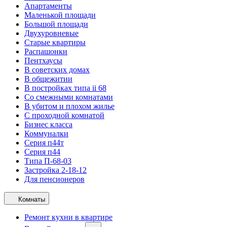
Апартаменты
Маленькой площади
Большой площади
Двухуровневые
Старые квартиры
Распашонки
Пентхаусы
В советских домах
В общежитии
В постройках типа ii 68
Со смежными комнатами
В убитом и плохом жилье
С проходной комнатой
Бизнес класса
Коммуналки
Серия п44т
Серия п44
Типа П-68-03
Застройка 2-18-12
Для пенсионеров
Комнаты
Ремонт кухни в квартире