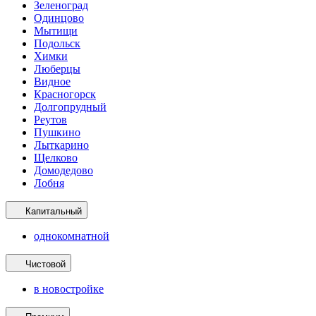
Зеленоград
Одинцово
Мытищи
Подольск
Химки
Люберцы
Видное
Красногорск
Долгопрудный
Реутов
Пушкино
Лыткарино
Щелково
Домодедово
Лобня
Капитальный
однокомнатной
Чистовой
в новостройке