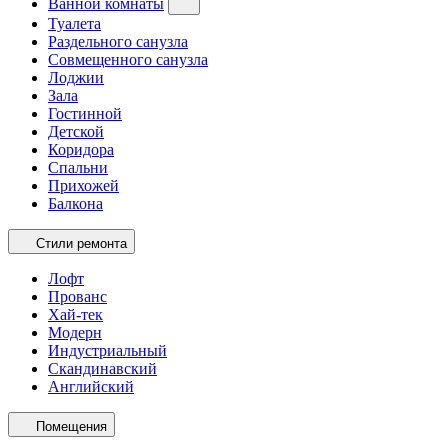
Ванной комнаты
Туалета
Раздельного санузла
Совмещенного санузла
Лоджии
Зала
Гостинной
Детской
Коридора
Спальни
Прихожей
Балкона
Стили ремонта
Лофт
Прованс
Хай-тек
Модерн
Индустриальный
Скандинавский
Английский
Помещения