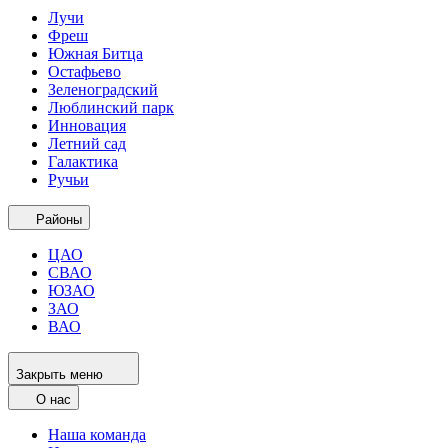
Лучи
Фреш
Южная Битца
Остафьево
Зеленоградский
Люблинский парк
Инновация
Летний сад
Галактика
Ручьи
Районы
ЦАО
СВАО
ЮЗАО
ЗАО
ВАО
Закрыть меню
О нас
Наша команда