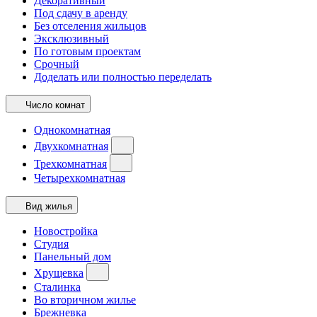
Декоративный
Под сдачу в аренду
Без отселения жильцов
Эксклюзивный
По готовым проектам
Срочный
Доделать или полностью переделать
Число комнат
Однокомнатная
Двухкомнатная
Трехкомнатная
Четырехкомнатная
Вид жилья
Новостройка
Студия
Панельный дом
Хрущевка
Сталинка
Во вторичном жилье
Брежневка