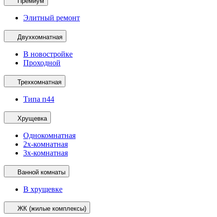
Премиум
Элитный ремонт
Двухкомнатная
В новостройке
Проходной
Трехкомнатная
Типа п44
Хрущевка
Однокомнатная
2х-комнатная
3х-комнатная
Ванной комнаты
В хрущевке
ЖК (жилые комплексы)