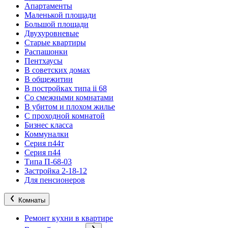
Апартаменты
Маленькой площади
Большой площади
Двухуровневые
Старые квартиры
Распашонки
Пентхаусы
В советских домах
В общежитии
В постройках типа ii 68
Со смежными комнатами
В убитом и плохом жилье
С проходной комнатой
Бизнес класса
Коммуналки
Серия п44т
Серия п44
Типа П-68-03
Застройка 2-18-12
Для пенсионеров
Комнаты
Ремонт кухни в квартире