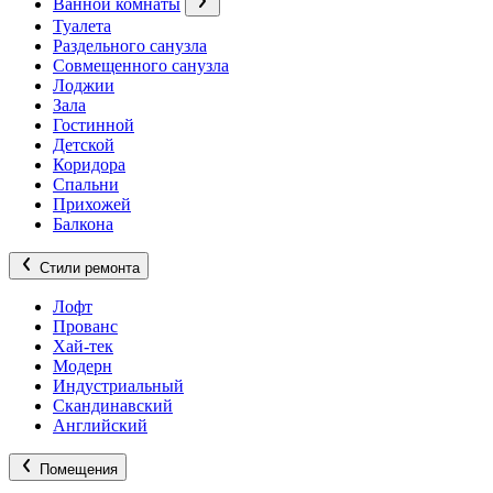
Ванной комнаты
Туалета
Раздельного санузла
Совмещенного санузла
Лоджии
Зала
Гостинной
Детской
Коридора
Спальни
Прихожей
Балкона
Стили ремонта
Лофт
Прованс
Хай-тек
Модерн
Индустриальный
Скандинавский
Английский
Помещения