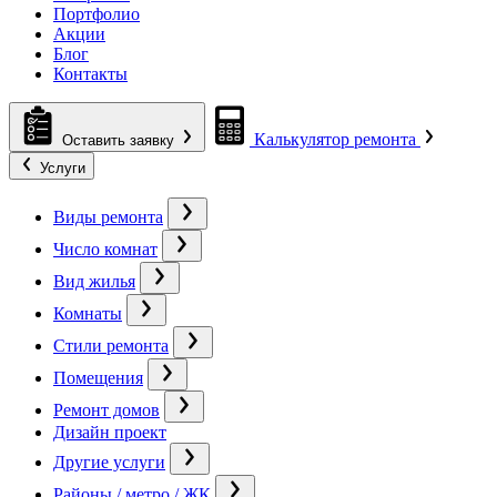
Портфолио
Акции
Блог
Контакты
Калькулятор ремонта
Оставить заявку
Услуги
Виды ремонта
Число комнат
Вид жилья
Комнаты
Стили ремонта
Помещения
Ремонт домов
Дизайн проект
Другие услуги
Районы / метро / ЖК