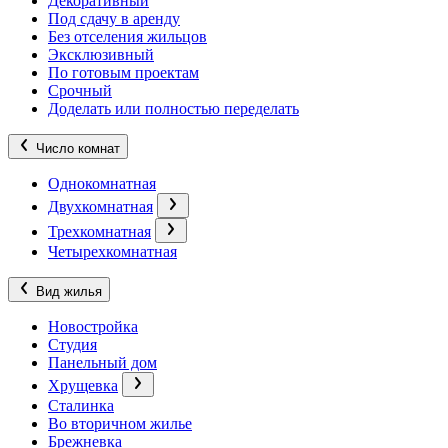
Декоративный
Под сдачу в аренду
Без отселения жильцов
Эксклюзивный
По готовым проектам
Срочный
Доделать или полностью переделать
Число комнат
Однокомнатная
Двухкомнатная
Трехкомнатная
Четырехкомнатная
Вид жилья
Новостройка
Студия
Панельный дом
Хрущевка
Сталинка
Во вторичном жилье
Брежневка