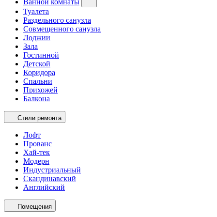
Ванной комнаты
Туалета
Раздельного санузла
Совмещенного санузла
Лоджии
Зала
Гостинной
Детской
Коридора
Спальни
Прихожей
Балкона
Стили ремонта
Лофт
Прованс
Хай-тек
Модерн
Индустриальный
Скандинавский
Английский
Помещения