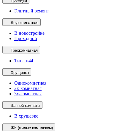
Премиум
Элитный ремонт
Двухкомнатная
В новостройке
Проходной
Трехкомнатная
Типа п44
Хрущевка
Однокомнатная
2х-комнатная
3х-комнатная
Ванной комнаты
В хрущевке
ЖК (жилые комплексы)