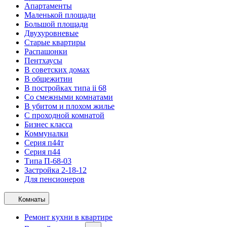
Апартаменты
Маленькой площади
Большой площади
Двухуровневые
Старые квартиры
Распашонки
Пентхаусы
В советских домах
В общежитии
В постройках типа ii 68
Со смежными комнатами
В убитом и плохом жилье
С проходной комнатой
Бизнес класса
Коммуналки
Серия п44т
Серия п44
Типа П-68-03
Застройка 2-18-12
Для пенсионеров
Комнаты
Ремонт кухни в квартире