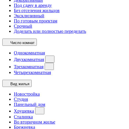
Декоративный
Под сдачу в аренду
Без отселения жильцов
Эксклюзивный
По готовым проектам
Срочный
Доделать или полностью переделать
Число комнат
Однокомнатная
Двухкомнатная
Трехкомнатная
Четырехкомнатная
Вид жилья
Новостройка
Студия
Панельный дом
Хрущевка
Сталинка
Во вторичном жилье
Брежневка