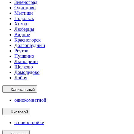
Зеленоград
Одинцово
Мытищи
Подольск
Химки
Люберцы
Видное
Красногорск
Долгопрудный
Реутов
Пушкино
Лыткарино
Щелково
Домодедово
Лобня
Капитальный
однокомнатной
Чистовой
в новостройке