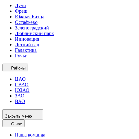
Лучи
Фреш
Южная Битца
Остафьево
Зеленоградский
Люблинский парк
Инновация
Летний сад
Галактика
Ручьи
Районы
ЦАО
СВАО
ЮЗАО
ЗАО
ВАО
Закрыть меню
О нас
Наша команда