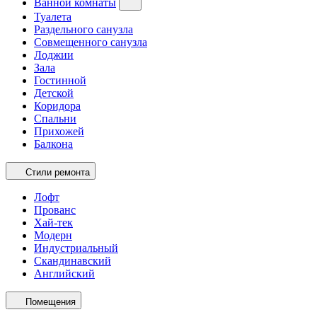
Ванной комнаты
Туалета
Раздельного санузла
Совмещенного санузла
Лоджии
Зала
Гостинной
Детской
Коридора
Спальни
Прихожей
Балкона
Стили ремонта
Лофт
Прованс
Хай-тек
Модерн
Индустриальный
Скандинавский
Английский
Помещения