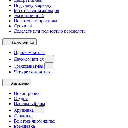
Декоративный
Под сдачу в аренду
Без отселения жильцов
Эксклюзивный
По готовым проектам
Срочный
Доделать или полностью переделать
Число комнат
Однокомнатная
Двухкомнатная
Трехкомнатная
Четырехкомнатная
Вид жилья
Новостройка
Студия
Панельный дом
Хрущевка
Сталинка
Во вторичном жилье
Брежневка