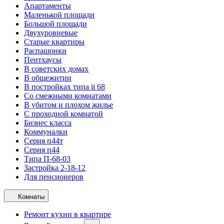
Апартаменты
Маленькой площади
Большой площади
Двухуровневые
Старые квартиры
Распашонки
Пентхаусы
В советских домах
В общежитии
В постройках типа ii 68
Со смежными комнатами
В убитом и плохом жилье
С проходной комнатой
Бизнес класса
Коммуналки
Серия п44т
Серия п44
Типа П-68-03
Застройка 2-18-12
Для пенсионеров
Комнаты
Ремонт кухни в квартире