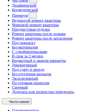
Чистовой
Дизайнерский
Косметический
Премиум
Недорогой ремонт квартиры
Черновой ремонт квартиры
Предчистовая отделка
Ремонт квартиры после пожара
Ремонт квартиры после затопления
Под покраску
Без материалов
С стройматериалами
В срок за 2 месяца
Бюджетный и эконом варианты
Декоративный
Под сдачу в аренду
Без отселения жильцов
Эксклюзивный
По готовым проектам
Срочный
Доделать или полностью переделать
Число комнат
Однокомнатная