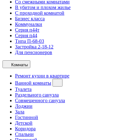
Со смежными комнатами
В убитом и плохом жилье
С проходной комнатой
Бизнес класса
Коммуналки
Серия п44т
Серия п44
Типа П-68-03
Застройка 2-18-12
Для пенсионеров
Комнаты
Ремонт кухни в квартире
Ванной комнаты
Туалета
Раздельного санузла
Совмещенного санузла
Лоджии
Зала
Гостинной
Детской
Коридора
Спальни
Прихожей