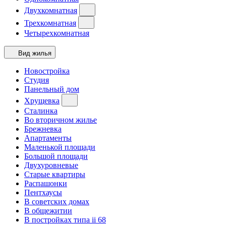
Двухкомнатная
Трехкомнатная
Четырехкомнатная
Вид жилья
Новостройка
Студия
Панельный дом
Хрущевка
Сталинка
Во вторичном жилье
Брежневка
Апартаменты
Маленькой площади
Большой площади
Двухуровневые
Старые квартиры
Распашонки
Пентхаусы
В советских домах
В общежитии
В постройках типа ii 68