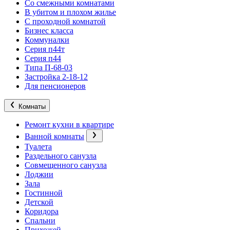
Со смежными комнатами
В убитом и плохом жилье
С проходной комнатой
Бизнес класса
Коммуналки
Серия п44т
Серия п44
Типа П-68-03
Застройка 2-18-12
Для пенсионеров
Комнаты
Ремонт кухни в квартире
Ванной комнаты
Туалета
Раздельного санузла
Совмещенного санузла
Лоджии
Зала
Гостинной
Детской
Коридора
Спальни
Прихожей