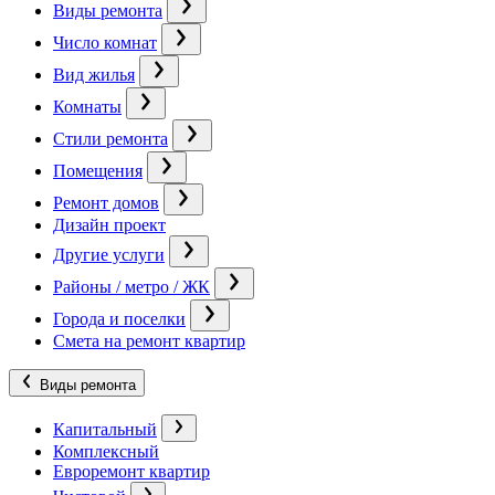
Виды ремонта
Число комнат
Вид жилья
Комнаты
Стили ремонта
Помещения
Ремонт домов
Дизайн проект
Другие услуги
Районы / метро / ЖК
Города и поселки
Смета на ремонт квартир
Виды ремонта
Капитальный
Комплексный
Евроремонт квартир