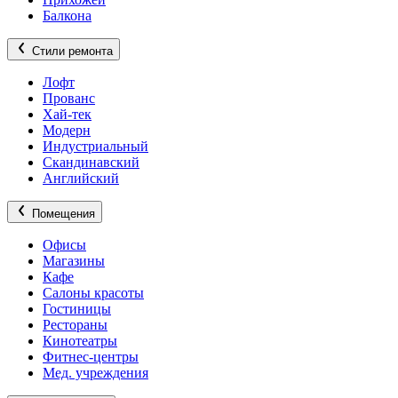
Балкона
Стили ремонта
Лофт
Прованс
Хай-тек
Модерн
Индустриальный
Скандинавский
Английский
Помещения
Офисы
Магазины
Кафе
Салоны красоты
Гостиницы
Рестораны
Кинотеатры
Фитнес-центры
Мед. учреждения