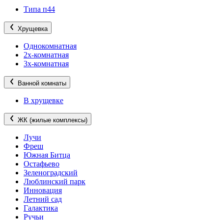
Типа п44
Хрущевка
Однокомнатная
2х-комнатная
3х-комнатная
Ванной комнаты
В хрущевке
ЖК (жилые комплексы)
Лучи
Фреш
Южная Битца
Остафьево
Зеленоградский
Люблинский парк
Инновация
Летний сад
Галактика
Ручьи