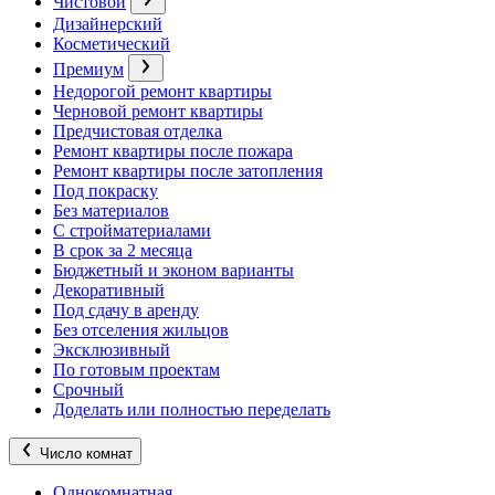
Чистовой
Дизайнерский
Косметический
Премиум
Недорогой ремонт квартиры
Черновой ремонт квартиры
Предчистовая отделка
Ремонт квартиры после пожара
Ремонт квартиры после затопления
Под покраску
Без материалов
С стройматериалами
В срок за 2 месяца
Бюджетный и эконом варианты
Декоративный
Под сдачу в аренду
Без отселения жильцов
Эксклюзивный
По готовым проектам
Срочный
Доделать или полностью переделать
Число комнат
Однокомнатная