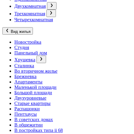
Двухкомнатная
Трехкомнатная
Четырехкомнатная
Вид жилья
Новостройка
Студия
Панельный дом
Хрущевка
Сталинка
Во вторичном жилье
Брежневка
Апартаменты
Маленькой площади
Большой площади
Двухуровневые
Старые квартиры
Распашонки
Пентхаусы
В советских домах
В общежитии
В постройках типа ii 68