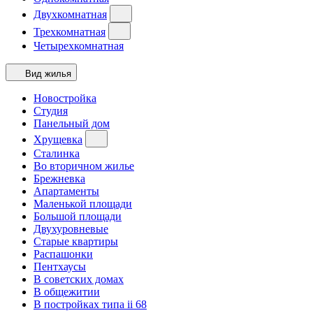
Двухкомнатная
Трехкомнатная
Четырехкомнатная
Вид жилья
Новостройка
Студия
Панельный дом
Хрущевка
Сталинка
Во вторичном жилье
Брежневка
Апартаменты
Маленькой площади
Большой площади
Двухуровневые
Старые квартиры
Распашонки
Пентхаусы
В советских домах
В общежитии
В постройках типа ii 68