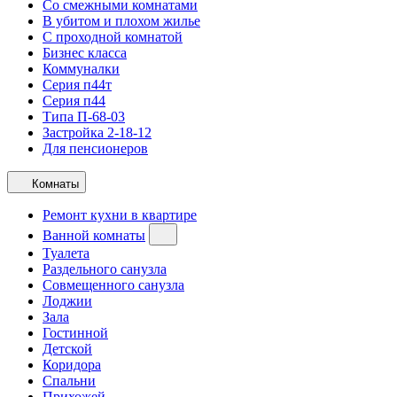
Со смежными комнатами
В убитом и плохом жилье
С проходной комнатой
Бизнес класса
Коммуналки
Серия п44т
Серия п44
Типа П-68-03
Застройка 2-18-12
Для пенсионеров
Комнаты
Ремонт кухни в квартире
Ванной комнаты
Туалета
Раздельного санузла
Совмещенного санузла
Лоджии
Зала
Гостинной
Детской
Коридора
Спальни
Прихожей