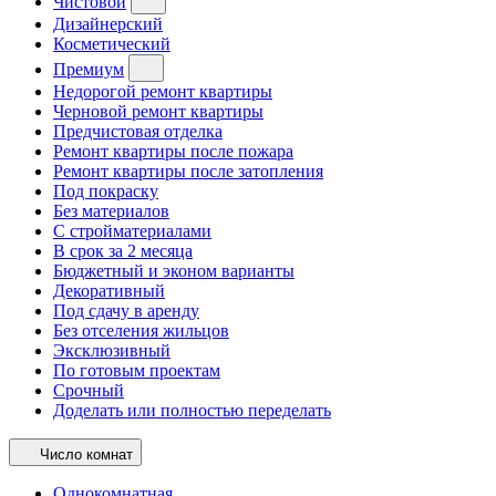
Чистовой
Дизайнерский
Косметический
Премиум
Недорогой ремонт квартиры
Черновой ремонт квартиры
Предчистовая отделка
Ремонт квартиры после пожара
Ремонт квартиры после затопления
Под покраску
Без материалов
С стройматериалами
В срок за 2 месяца
Бюджетный и эконом варианты
Декоративный
Под сдачу в аренду
Без отселения жильцов
Эксклюзивный
По готовым проектам
Срочный
Доделать или полностью переделать
Число комнат
Однокомнатная