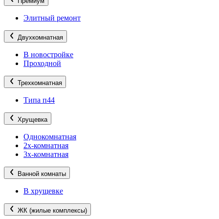
Премиум
Элитный ремонт
Двухкомнатная
В новостройке
Проходной
Трехкомнатная
Типа п44
Хрущевка
Однокомнатная
2х-комнатная
3х-комнатная
Ванной комнаты
В хрущевке
ЖК (жилые комплексы)