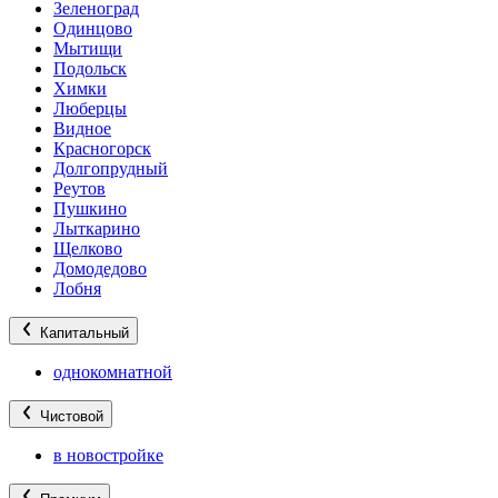
Зеленоград
Одинцово
Мытищи
Подольск
Химки
Люберцы
Видное
Красногорск
Долгопрудный
Реутов
Пушкино
Лыткарино
Щелково
Домодедово
Лобня
Капитальный
однокомнатной
Чистовой
в новостройке