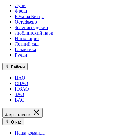
Лучи
Фреш
Южная Битца
Остафьево
Зеленоградский
Люблинский парк
Инновация
Летний сад
Галактика
Ручьи
Районы
ЦАО
СВАО
ЮЗАО
ЗАО
ВАО
Закрыть меню
О нас
Наша команда