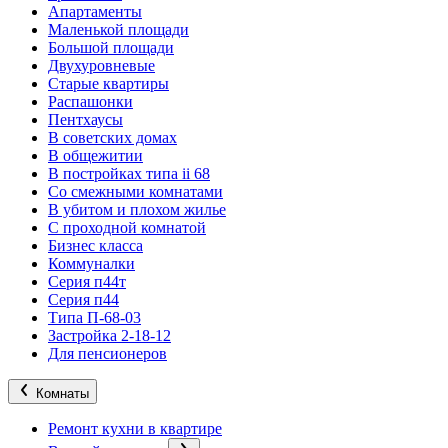
Апартаменты
Маленькой площади
Большой площади
Двухуровневые
Старые квартиры
Распашонки
Пентхаусы
В советских домах
В общежитии
В постройках типа ii 68
Со смежными комнатами
В убитом и плохом жилье
С проходной комнатой
Бизнес класса
Коммуналки
Серия п44т
Серия п44
Типа П-68-03
Застройка 2-18-12
Для пенсионеров
Комнаты
Ремонт кухни в квартире