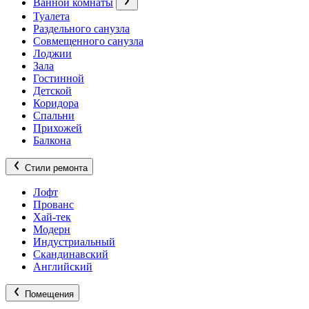
Ванной комнаты
Туалета
Раздельного санузла
Совмещенного санузла
Лоджии
Зала
Гостинной
Детской
Коридора
Спальни
Прихожей
Балкона
Стили ремонта
Лофт
Прованс
Хай-тек
Модерн
Индустриальный
Скандинавский
Английский
Помещения