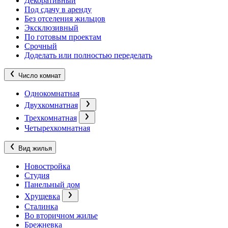
Декоративный
Под сдачу в аренду
Без отселения жильцов
Эксклюзивный
По готовым проектам
Срочный
Доделать или полностью переделать
Число комнат
Однокомнатная
Двухкомнатная
Трехкомнатная
Четырехкомнатная
Вид жилья
Новостройка
Студия
Панельный дом
Хрущевка
Сталинка
Во вторичном жилье
Брежневка