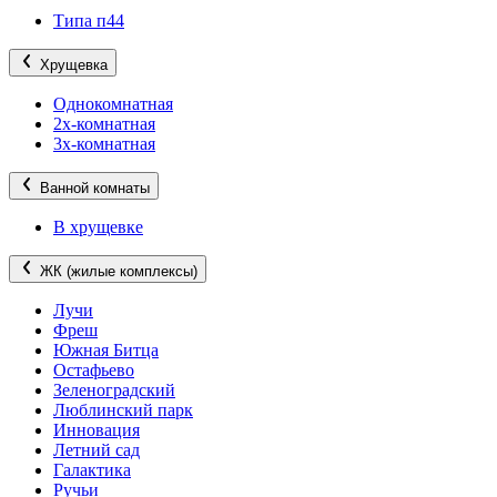
Типа п44
Хрущевка
Однокомнатная
2х-комнатная
3х-комнатная
Ванной комнаты
В хрущевке
ЖК (жилые комплексы)
Лучи
Фреш
Южная Битца
Остафьево
Зеленоградский
Люблинский парк
Инновация
Летний сад
Галактика
Ручьи