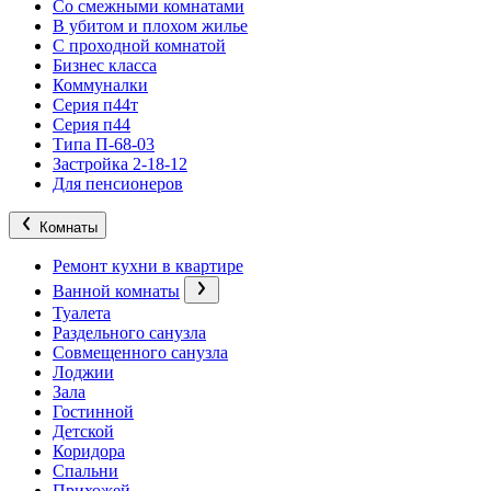
Со смежными комнатами
В убитом и плохом жилье
С проходной комнатой
Бизнес класса
Коммуналки
Серия п44т
Серия п44
Типа П-68-03
Застройка 2-18-12
Для пенсионеров
Комнаты
Ремонт кухни в квартире
Ванной комнаты
Туалета
Раздельного санузла
Совмещенного санузла
Лоджии
Зала
Гостинной
Детской
Коридора
Спальни
Прихожей