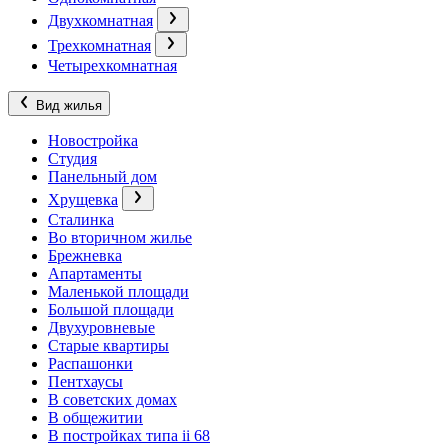
Двухкомнатная
Трехкомнатная
Четырехкомнатная
Вид жилья
Новостройка
Студия
Панельный дом
Хрущевка
Сталинка
Во вторичном жилье
Брежневка
Апартаменты
Маленькой площади
Большой площади
Двухуровневые
Старые квартиры
Распашонки
Пентхаусы
В советских домах
В общежитии
В постройках типа ii 68