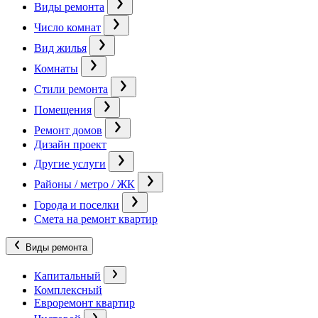
Виды ремонта
Число комнат
Вид жилья
Комнаты
Стили ремонта
Помещения
Ремонт домов
Дизайн проект
Другие услуги
Районы / метро / ЖК
Города и поселки
Смета на ремонт квартир
Виды ремонта
Капитальный
Комплексный
Евроремонт квартир