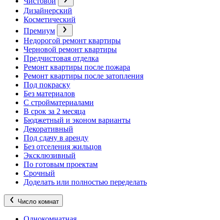
Чистовой
Дизайнерский
Косметический
Премиум
Недорогой ремонт квартиры
Черновой ремонт квартиры
Предчистовая отделка
Ремонт квартиры после пожара
Ремонт квартиры после затопления
Под покраску
Без материалов
С стройматериалами
В срок за 2 месяца
Бюджетный и эконом варианты
Декоративный
Под сдачу в аренду
Без отселения жильцов
Эксклюзивный
По готовым проектам
Срочный
Доделать или полностью переделать
Число комнат
Однокомнатная