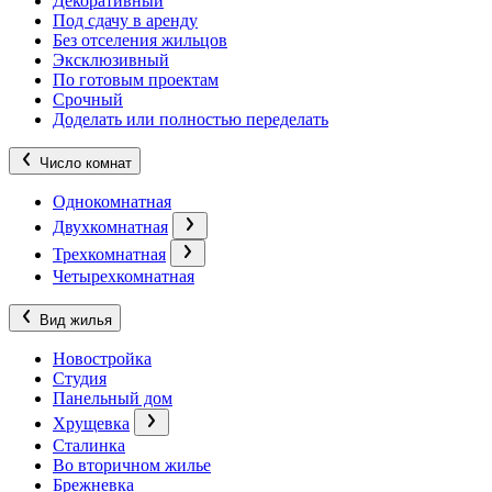
Декоративный
Под сдачу в аренду
Без отселения жильцов
Эксклюзивный
По готовым проектам
Срочный
Доделать или полностью переделать
Число комнат
Однокомнатная
Двухкомнатная
Трехкомнатная
Четырехкомнатная
Вид жилья
Новостройка
Студия
Панельный дом
Хрущевка
Сталинка
Во вторичном жилье
Брежневка