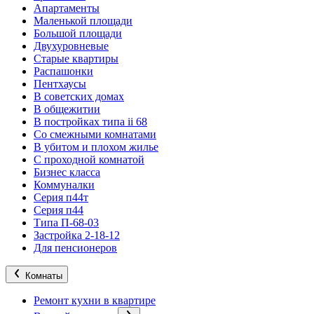
Апартаменты
Маленькой площади
Большой площади
Двухуровневые
Старые квартиры
Распашонки
Пентхаусы
В советских домах
В общежитии
В постройках типа ii 68
Со смежными комнатами
В убитом и плохом жилье
С проходной комнатой
Бизнес класса
Коммуналки
Серия п44т
Серия п44
Типа П-68-03
Застройка 2-18-12
Для пенсионеров
Комнаты
Ремонт кухни в квартире