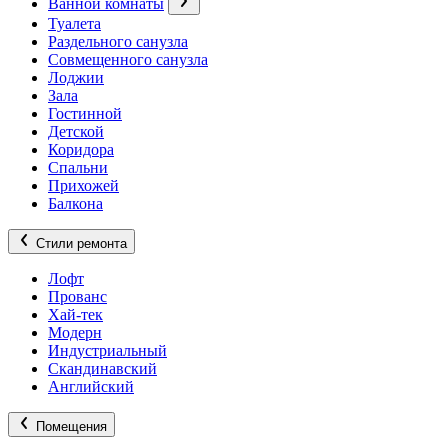
Ванной комнаты
Туалета
Раздельного санузла
Совмещенного санузла
Лоджии
Зала
Гостинной
Детской
Коридора
Спальни
Прихожей
Балкона
Стили ремонта
Лофт
Прованс
Хай-тек
Модерн
Индустриальный
Скандинавский
Английский
Помещения