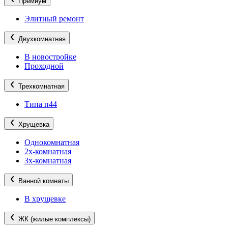
Премиум
Элитный ремонт
Двухкомнатная
В новостройке
Проходной
Трехкомнатная
Типа п44
Хрущевка
Однокомнатная
2х-комнатная
3х-комнатная
Ванной комнаты
В хрущевке
ЖК (жилые комплексы)