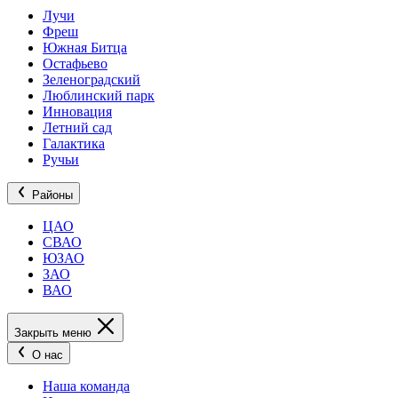
Лучи
Фреш
Южная Битца
Остафьево
Зеленоградский
Люблинский парк
Инновация
Летний сад
Галактика
Ручьи
Районы
ЦАО
СВАО
ЮЗАО
ЗАО
ВАО
Закрыть меню
О нас
Наша команда