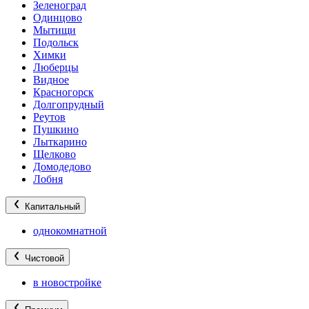
Зеленоград
Одинцово
Мытищи
Подольск
Химки
Люберцы
Видное
Красногорск
Долгопрудный
Реутов
Пушкино
Лыткарино
Щелково
Домодедово
Лобня
Капитальный
однокомнатной
Чистовой
в новостройке