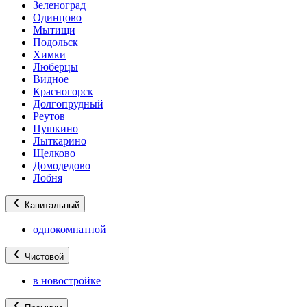
Зеленоград
Одинцово
Мытищи
Подольск
Химки
Люберцы
Видное
Красногорск
Долгопрудный
Реутов
Пушкино
Лыткарино
Щелково
Домодедово
Лобня
Капитальный
однокомнатной
Чистовой
в новостройке