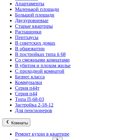
Апартаменты
Маленькой площади
Большой площади
Двухуровневые
Старые квартиры
Распашонки
Пентхаусы
В советских домах
В общежитии
В постройках типа ii 68
Со смежными комнатами
В убитом и плохом жилье
С проходной комнатой
Бизнес класса
Коммуналки
Серия п44т
Серия п44
Типа П-68-03
Застройка 2-18-12
Для пенсионеров
Комнаты
Ремонт кухни в квартире