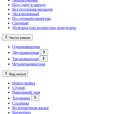
Декоративный
Под сдачу в аренду
Без отселения жильцов
Эксклюзивный
По готовым проектам
Срочный
Доделать или полностью переделать
Число комнат
Однокомнатная
Двухкомнатная
Трехкомнатная
Четырехкомнатная
Вид жилья
Новостройка
Студия
Панельный дом
Хрущевка
Сталинка
Во вторичном жилье
Брежневка