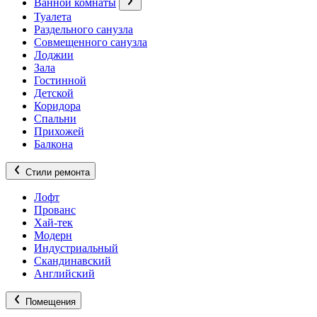
Ванной комнаты
Туалета
Раздельного санузла
Совмещенного санузла
Лоджии
Зала
Гостинной
Детской
Коридора
Спальни
Прихожей
Балкона
Стили ремонта
Лофт
Прованс
Хай-тек
Модерн
Индустриальный
Скандинавский
Английский
Помещения