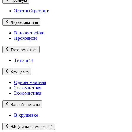
Премиум
Элитный ремонт
Двухкомнатная
В новостройке
Проходной
Трехкомнатная
Типа п44
Хрущевка
Однокомнатная
2х-комнатная
3х-комнатная
Ванной комнаты
В хрущевке
ЖК (жилые комплексы)