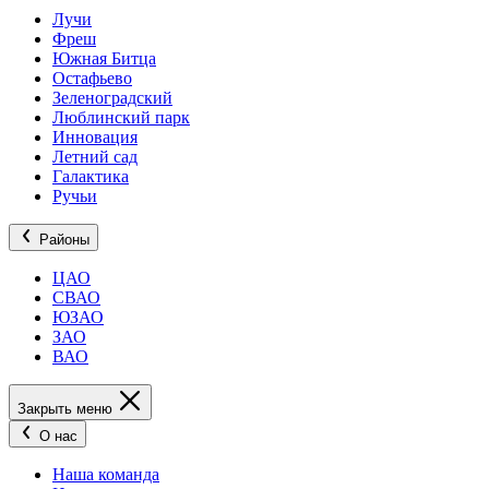
Лучи
Фреш
Южная Битца
Остафьево
Зеленоградский
Люблинский парк
Инновация
Летний сад
Галактика
Ручьи
Районы
ЦАО
СВАО
ЮЗАО
ЗАО
ВАО
Закрыть меню
О нас
Наша команда