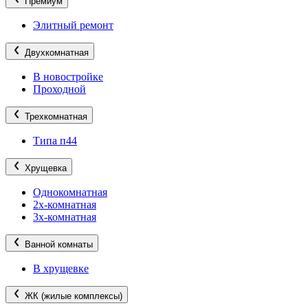
Премиум
Элитный ремонт
Двухкомнатная
В новостройке
Проходной
Трехкомнатная
Типа п44
Хрущевка
Однокомнатная
2х-комнатная
3х-комнатная
Ванной комнаты
В хрущевке
ЖК (жилые комплексы)