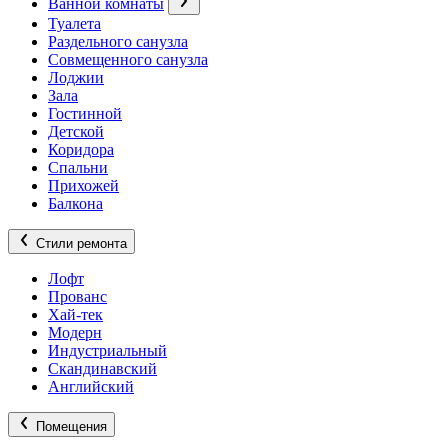
Ванной комнаты
Туалета
Раздельного санузла
Совмещенного санузла
Лоджии
Зала
Гостинной
Детской
Коридора
Спальни
Прихожей
Балкона
Стили ремонта
Лофт
Прованс
Хай-тек
Модерн
Индустриальный
Скандинавский
Английский
Помещения