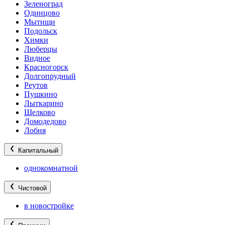
Зеленоград
Одинцово
Мытищи
Подольск
Химки
Люберцы
Видное
Красногорск
Долгопрудный
Реутов
Пушкино
Лыткарино
Щелково
Домодедово
Лобня
Капитальный
однокомнатной
Чистовой
в новостройке