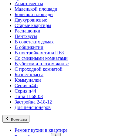
Апартаменты
Маленькой площади
Большой площади
Двухуровневые
Старые квартиры
Распашонки
Пентхаусы
В советских домах
В общежитии
В постройках типа ii 68
Со смежными комнатами
В убитом и плохом жилье
С проходной комнатой
Бизнес класса
Коммуналки
Серия п44т
Серия п44
Типа П-68-03
Застройка 2-18-12
Для пенсионеров
Комнаты
Ремонт кухни в квартире