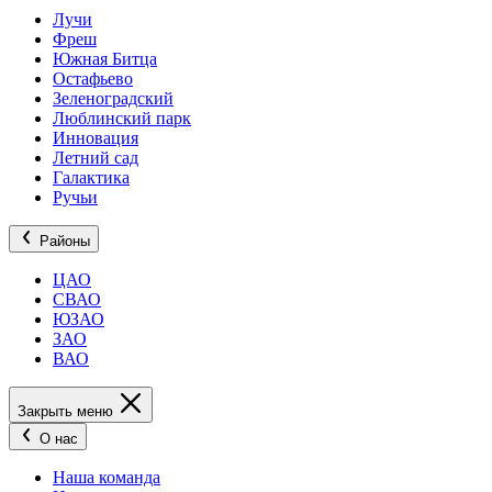
Лучи
Фреш
Южная Битца
Остафьево
Зеленоградский
Люблинский парк
Инновация
Летний сад
Галактика
Ручьи
Районы
ЦАО
СВАО
ЮЗАО
ЗАО
ВАО
Закрыть меню
О нас
Наша команда