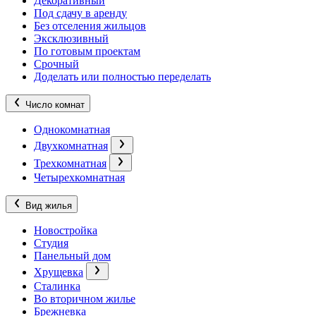
Декоративный
Под сдачу в аренду
Без отселения жильцов
Эксклюзивный
По готовым проектам
Срочный
Доделать или полностью переделать
Число комнат
Однокомнатная
Двухкомнатная
Трехкомнатная
Четырехкомнатная
Вид жилья
Новостройка
Студия
Панельный дом
Хрущевка
Сталинка
Во вторичном жилье
Брежневка