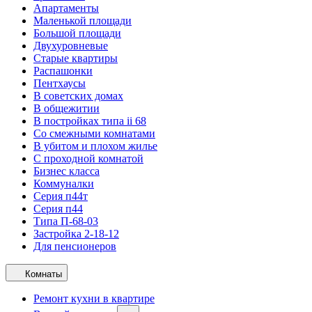
Апартаменты
Маленькой площади
Большой площади
Двухуровневые
Старые квартиры
Распашонки
Пентхаусы
В советских домах
В общежитии
В постройках типа ii 68
Со смежными комнатами
В убитом и плохом жилье
С проходной комнатой
Бизнес класса
Коммуналки
Серия п44т
Серия п44
Типа П-68-03
Застройка 2-18-12
Для пенсионеров
Комнаты
Ремонт кухни в квартире