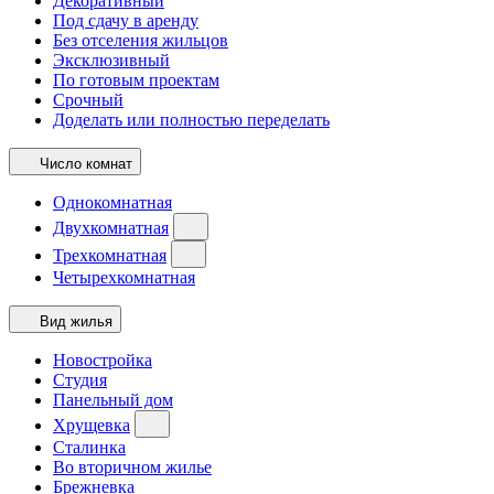
Декоративный
Под сдачу в аренду
Без отселения жильцов
Эксклюзивный
По готовым проектам
Срочный
Доделать или полностью переделать
Число комнат
Однокомнатная
Двухкомнатная
Трехкомнатная
Четырехкомнатная
Вид жилья
Новостройка
Студия
Панельный дом
Хрущевка
Сталинка
Во вторичном жилье
Брежневка