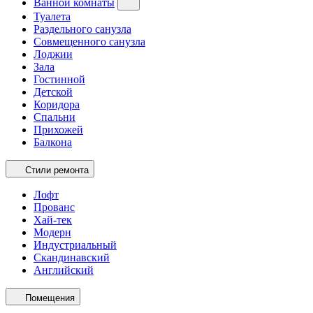
Ванной комнаты
Туалета
Раздельного санузла
Совмещенного санузла
Лоджии
Зала
Гостинной
Детской
Коридора
Спальни
Прихожей
Балкона
Стили ремонта
Лофт
Прованс
Хай-тек
Модерн
Индустриальный
Скандинавский
Английский
Помещения