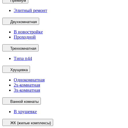
Премиум
Элитный ремонт
Двухкомнатная
В новостройке
Проходной
Трехкомнатная
Типа п44
Хрущевка
Однокомнатная
2х-комнатная
3х-комнатная
Ванной комнаты
В хрущевке
ЖК (жилые комплексы)