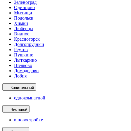
Зеленоград
Одинцово
Мытищи
Подольск
Химки
Люберцы
Видное
Красногорск
Долгопрудный
Реутов
Пушкино
Лыткарино
Щелково
Домодедово
Лобня
Капитальный
однокомнатной
Чистовой
в новостройке