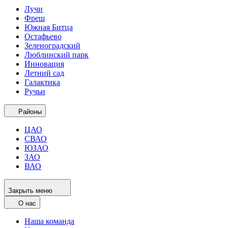
Лучи
Фреш
Южная Битца
Остафьево
Зеленоградский
Люблинский парк
Инновация
Летний сад
Галактика
Ручьи
Районы
ЦАО
СВАО
ЮЗАО
ЗАО
ВАО
Закрыть меню
О нас
Наша команда