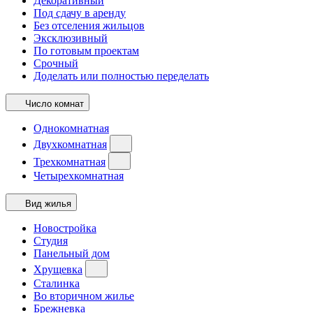
Декоративный
Под сдачу в аренду
Без отселения жильцов
Эксклюзивный
По готовым проектам
Срочный
Доделать или полностью переделать
Число комнат
Однокомнатная
Двухкомнатная
Трехкомнатная
Четырехкомнатная
Вид жилья
Новостройка
Студия
Панельный дом
Хрущевка
Сталинка
Во вторичном жилье
Брежневка