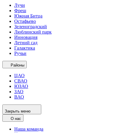
Лучи
Фреш
Южная Битца
Остафьево
Зеленоградский
Люблинский парк
Инновация
Летний сад
Галактика
Ручьи
Районы
ЦАО
СВАО
ЮЗАО
ЗАО
ВАО
Закрыть меню
О нас
Наша команда