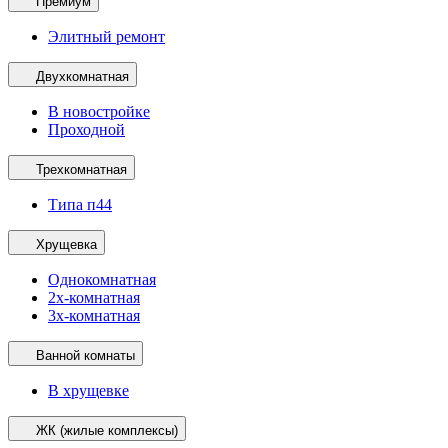
Премиум
Элитный ремонт
Двухкомнатная
В новостройке
Проходной
Трехкомнатная
Типа п44
Хрущевка
Однокомнатная
2х-комнатная
3х-комнатная
Ванной комнаты
В хрущевке
ЖК (жилые комплексы)