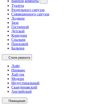
Ванной комнаты
Туалета
Раздельного санузла
Совмещенного санузла
Лоджии
Зала
Гостинной
Детской
Коридора
Спальни
Прихожей
Балкона
Стили ремонта
Лофт
Прованс
Хай-тек
Модерн
Индустриальный
Скандинавский
Английский
Помещения