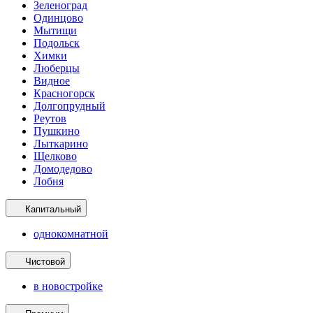
Зеленоград
Одинцово
Мытищи
Подольск
Химки
Люберцы
Видное
Красногорск
Долгопрудный
Реутов
Пушкино
Лыткарино
Щелково
Домодедово
Лобня
Капитальный
однокомнатной
Чистовой
в новостройке