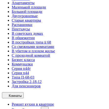
Апартаменты
Маленькой площади
Большой площади
Двухуровневые
Старые квартиры
Распашонки
Пентхаусы
В советских домах
В общежитии
В постройках типа ii 68
Со смежными комнатами
В убитом и плохом жилье
С проходной комнатой
Бизнес класса
Коммуналки
Серия п44т
Серия п44
Типа П-68-03
Застройка 2-18-12
Для пенсионеров
Комнаты
Ремонт кухни в квартире