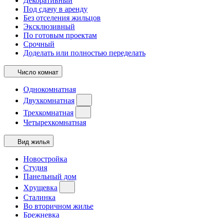
Декоративный
Под сдачу в аренду
Без отселения жильцов
Эксклюзивный
По готовым проектам
Срочный
Доделать или полностью переделать
Число комнат
Однокомнатная
Двухкомнатная
Трехкомнатная
Четырехкомнатная
Вид жилья
Новостройка
Студия
Панельный дом
Хрущевка
Сталинка
Во вторичном жилье
Брежневка