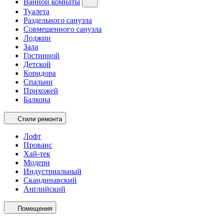
Ванной комнаты
Туалета
Раздельного санузла
Совмещенного санузла
Лоджии
Зала
Гостинной
Детской
Коридора
Спальни
Прихожей
Балкона
Стили ремонта
Лофт
Прованс
Хай-тек
Модерн
Индустриальный
Скандинавский
Английский
Помещения