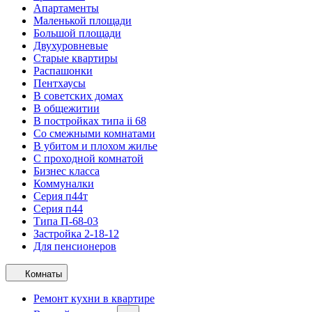
Апартаменты
Маленькой площади
Большой площади
Двухуровневые
Старые квартиры
Распашонки
Пентхаусы
В советских домах
В общежитии
В постройках типа ii 68
Со смежными комнатами
В убитом и плохом жилье
С проходной комнатой
Бизнес класса
Коммуналки
Серия п44т
Серия п44
Типа П-68-03
Застройка 2-18-12
Для пенсионеров
Комнаты
Ремонт кухни в квартире