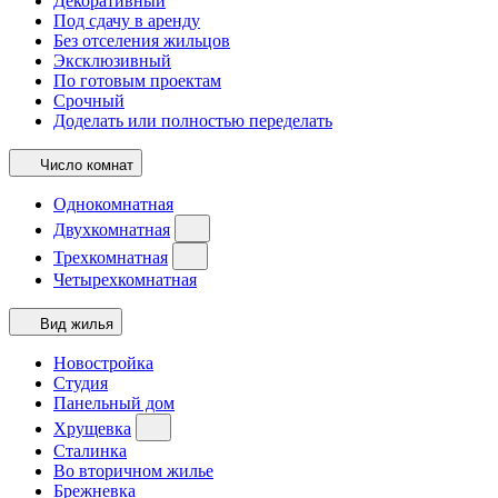
Декоративный
Под сдачу в аренду
Без отселения жильцов
Эксклюзивный
По готовым проектам
Срочный
Доделать или полностью переделать
Число комнат
Однокомнатная
Двухкомнатная
Трехкомнатная
Четырехкомнатная
Вид жилья
Новостройка
Студия
Панельный дом
Хрущевка
Сталинка
Во вторичном жилье
Брежневка