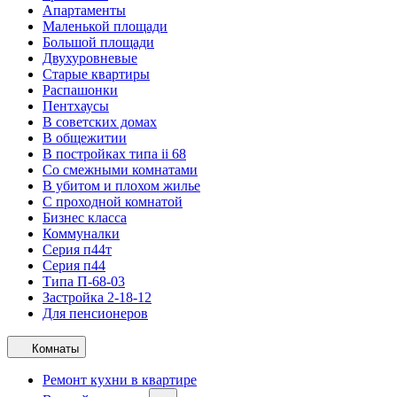
Апартаменты
Маленькой площади
Большой площади
Двухуровневые
Старые квартиры
Распашонки
Пентхаусы
В советских домах
В общежитии
В постройках типа ii 68
Со смежными комнатами
В убитом и плохом жилье
С проходной комнатой
Бизнес класса
Коммуналки
Серия п44т
Серия п44
Типа П-68-03
Застройка 2-18-12
Для пенсионеров
Комнаты
Ремонт кухни в квартире