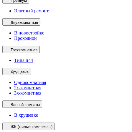
Премиум
Элитный ремонт
Двухкомнатная
В новостройке
Проходной
Трехкомнатная
Типа п44
Хрущевка
Однокомнатная
2х-комнатная
3х-комнатная
Ванной комнаты
В хрущевке
ЖК (жилые комплексы)