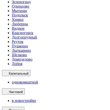
Зеленоград
Одинцово
Мытищи
Подольск
Химки
Люберцы
Видное
Красногорск
Долгопрудный
Реутов
Пушкино
Лыткарино
Щелково
Домодедово
Лобня
Капитальный
однокомнатной
Чистовой
в новостройке