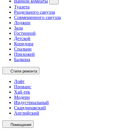
Ванной комнаты
Туалета
Раздельного санузла
Совмещенного санузла
Лоджии
Зала
Гостинной
Детской
Коридора
Спальни
Прихожей
Балкона
Стили ремонта
Лофт
Прованс
Хай-тек
Модерн
Индустриальный
Скандинавский
Английский
Помещения