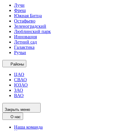
Лучи
Фреш
Южная Битца
Остафьево
Зеленоградский
Люблинский парк
Инновация
Летний сад
Галактика
Ручьи
Районы
ЦАО
СВАО
ЮЗАО
ЗАО
ВАО
Закрыть меню
О нас
Наша команда