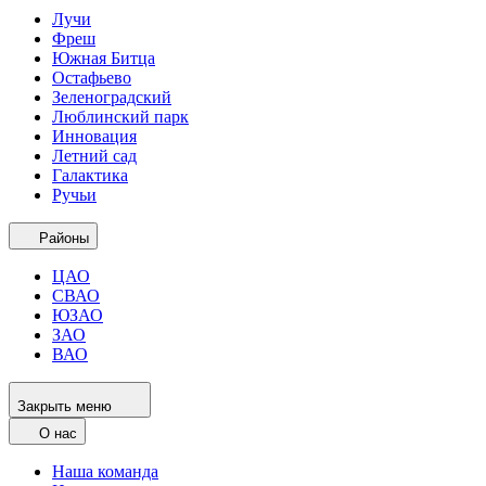
Лучи
Фреш
Южная Битца
Остафьево
Зеленоградский
Люблинский парк
Инновация
Летний сад
Галактика
Ручьи
Районы
ЦАО
СВАО
ЮЗАО
ЗАО
ВАО
Закрыть меню
О нас
Наша команда