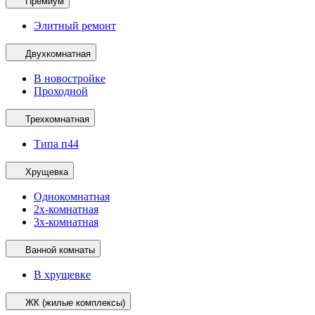
Премиум
Элитный ремонт
Двухкомнатная
В новостройке
Проходной
Трехкомнатная
Типа п44
Хрущевка
Однокомнатная
2х-комнатная
3х-комнатная
Ванной комнаты
В хрущевке
ЖК (жилые комплексы)