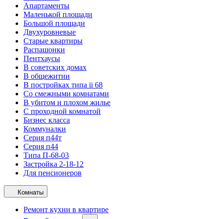
Апартаменты
Маленькой площади
Большой площади
Двухуровневые
Старые квартиры
Распашонки
Пентхаусы
В советских домах
В общежитии
В постройках типа ii 68
Со смежными комнатами
В убитом и плохом жилье
С проходной комнатой
Бизнес класса
Коммуналки
Серия п44т
Серия п44
Типа П-68-03
Застройка 2-18-12
Для пенсионеров
Комнаты
Ремонт кухни в квартире