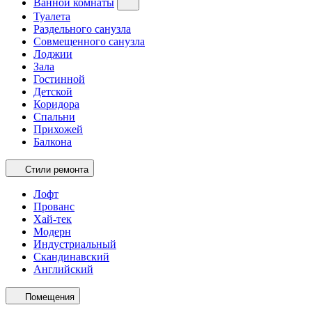
Ванной комнаты
Туалета
Раздельного санузла
Совмещенного санузла
Лоджии
Зала
Гостинной
Детской
Коридора
Спальни
Прихожей
Балкона
Стили ремонта
Лофт
Прованс
Хай-тек
Модерн
Индустриальный
Скандинавский
Английский
Помещения