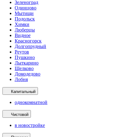
Зеленоград
Одинцово
Мытищи
Подольск
Химки
Люберцы
Видное
Красногорск
Долгопрудный
Реутов
Пушкино
Лыткарино
Щелково
Домодедово
Лобня
Капитальный
однокомнатной
Чистовой
в новостройке