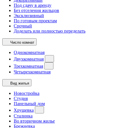
Декоративный
Под сдачу в аренду
Без отселения жильцов
Эксклюзивный
По готовым проектам
Срочный
Доделать или полностью переделать
Число комнат
Однокомнатная
Двухкомнатная
Трехкомнатная
Четырехкомнатная
Вид жилья
Новостройка
Студия
Панельный дом
Хрущевка
Сталинка
Во вторичном жилье
Брежневка