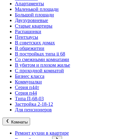
Апартаменты
Маленькой площади
Большой площади
Двухуровневые
Старые квартиры
Распашонки
Пентхаусы
В советских домах
В общежитии
В постройках типа ii 68
Со смежными комнатами
В убитом и плохом жилье
С проходной комнатой
Бизнес класса
Коммуналки
Серия п44т
Серия п44
Типа П-68-03
Застройка 2-18-12
Для пенсионеров
Комнаты
Ремонт кухни в квартире