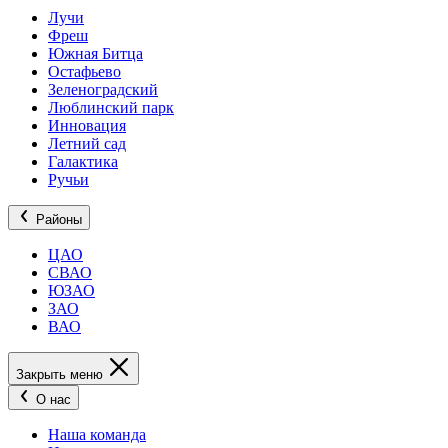
Лучи
Фреш
Южная Битца
Остафьево
Зеленоградский
Люблинский парк
Инновация
Летний сад
Галактика
Ручьи
Районы
ЦАО
СВАО
ЮЗАО
ЗАО
ВАО
Закрыть меню
О нас
Наша команда