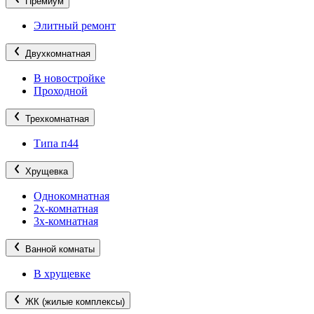
Премиум
Элитный ремонт
Двухкомнатная
В новостройке
Проходной
Трехкомнатная
Типа п44
Хрущевка
Однокомнатная
2х-комнатная
3х-комнатная
Ванной комнаты
В хрущевке
ЖК (жилые комплексы)