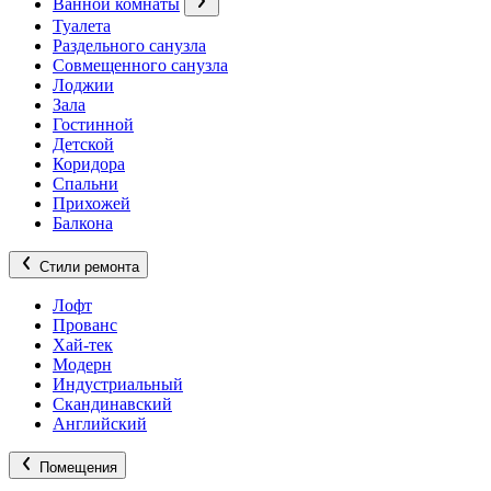
Ванной комнаты
Туалета
Раздельного санузла
Совмещенного санузла
Лоджии
Зала
Гостинной
Детской
Коридора
Спальни
Прихожей
Балкона
Стили ремонта
Лофт
Прованс
Хай-тек
Модерн
Индустриальный
Скандинавский
Английский
Помещения