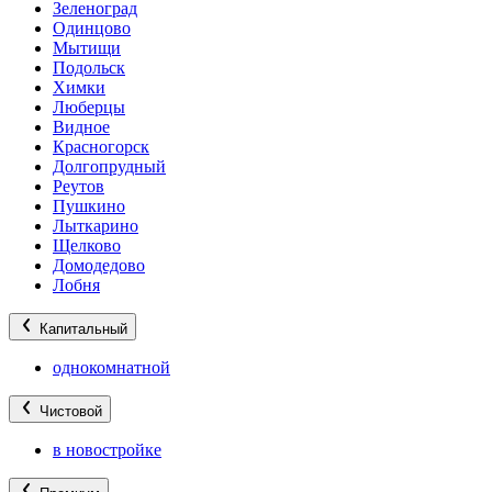
Зеленоград
Одинцово
Мытищи
Подольск
Химки
Люберцы
Видное
Красногорск
Долгопрудный
Реутов
Пушкино
Лыткарино
Щелково
Домодедово
Лобня
Капитальный
однокомнатной
Чистовой
в новостройке