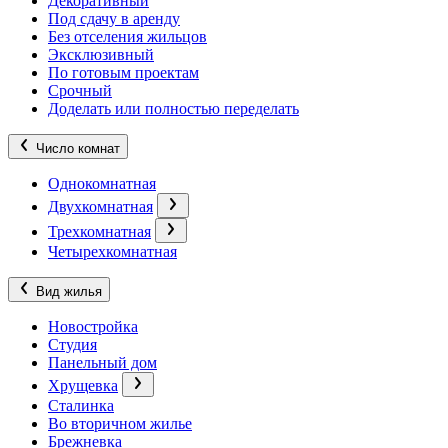
Декоративный
Под сдачу в аренду
Без отселения жильцов
Эксклюзивный
По готовым проектам
Срочный
Доделать или полностью переделать
Число комнат
Однокомнатная
Двухкомнатная
Трехкомнатная
Четырехкомнатная
Вид жилья
Новостройка
Студия
Панельный дом
Хрущевка
Сталинка
Во вторичном жилье
Брежневка