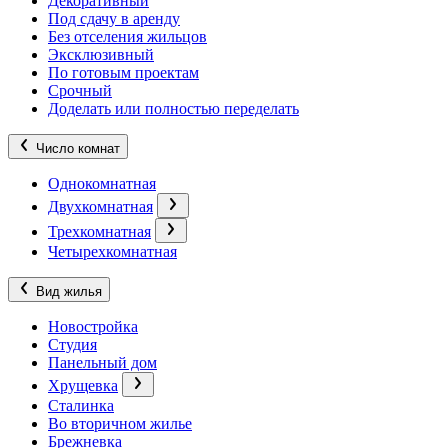
Декоративный
Под сдачу в аренду
Без отселения жильцов
Эксклюзивный
По готовым проектам
Срочный
Доделать или полностью переделать
Число комнат
Однокомнатная
Двухкомнатная
Трехкомнатная
Четырехкомнатная
Вид жилья
Новостройка
Студия
Панельный дом
Хрущевка
Сталинка
Во вторичном жилье
Брежневка