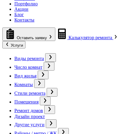
Портфолио
Акции
Блог
Контакты
Калькулятор ремонта
Оставить заявку
Услуги
Виды ремонта
Число комнат
Вид жилья
Комнаты
Стили ремонта
Помещения
Ремонт домов
Дизайн проект
Другие услуги
Районы / метро / ЖК