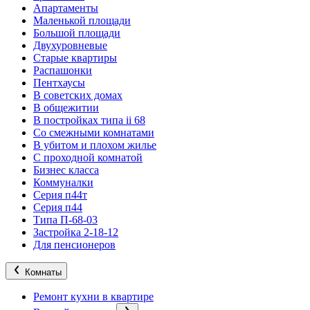
Апартаменты
Маленькой площади
Большой площади
Двухуровневые
Старые квартиры
Распашонки
Пентхаусы
В советских домах
В общежитии
В постройках типа ii 68
Со смежными комнатами
В убитом и плохом жилье
С проходной комнатой
Бизнес класса
Коммуналки
Серия п44т
Серия п44
Типа П-68-03
Застройка 2-18-12
Для пенсионеров
Комнаты
Ремонт кухни в квартире