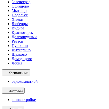
Зеленоград
Одинцово
Мытищи
Подольск
Химки
Люберцы
Видное
Красногорск
Долгопрудный
Реутов
Пушкино
Лыткарино
Щелково
Домодедово
Лобня
Капитальный
однокомнатной
Чистовой
в новостройке