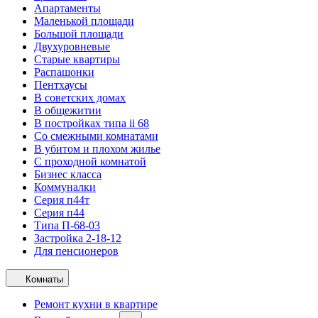
Апартаменты
Маленькой площади
Большой площади
Двухуровневые
Старые квартиры
Распашонки
Пентхаусы
В советских домах
В общежитии
В постройках типа ii 68
Со смежными комнатами
В убитом и плохом жилье
С проходной комнатой
Бизнес класса
Коммуналки
Серия п44т
Серия п44
Типа П-68-03
Застройка 2-18-12
Для пенсионеров
Комнаты
Ремонт кухни в квартире