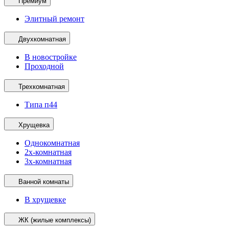
Премиум
Элитный ремонт
Двухкомнатная
В новостройке
Проходной
Трехкомнатная
Типа п44
Хрущевка
Однокомнатная
2х-комнатная
3х-комнатная
Ванной комнаты
В хрущевке
ЖК (жилые комплексы)