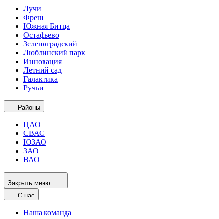
Лучи
Фреш
Южная Битца
Остафьево
Зеленоградский
Люблинский парк
Инновация
Летний сад
Галактика
Ручьи
Районы
ЦАО
СВАО
ЮЗАО
ЗАО
ВАО
Закрыть меню
О нас
Наша команда