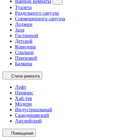
Ванной комнаты
Туалета
Раздельного санузла
Совмещенного санузла
Лоджии
Зала
Гостинной
Детской
Коридора
Спальни
Прихожей
Балкона
Стили ремонта
Лофт
Прованс
Хай-тек
Модерн
Индустриальный
Скандинавский
Английский
Помещения