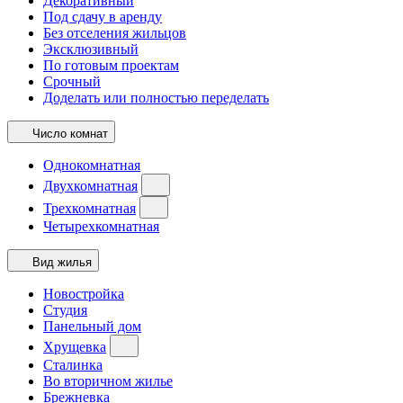
Декоративный
Под сдачу в аренду
Без отселения жильцов
Эксклюзивный
По готовым проектам
Срочный
Доделать или полностью переделать
Число комнат
Однокомнатная
Двухкомнатная
Трехкомнатная
Четырехкомнатная
Вид жилья
Новостройка
Студия
Панельный дом
Хрущевка
Сталинка
Во вторичном жилье
Брежневка