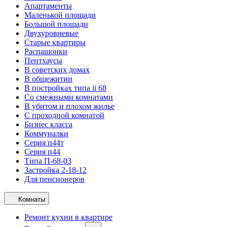
Апартаменты
Маленькой площади
Большой площади
Двухуровневые
Старые квартиры
Распашонки
Пентхаусы
В советских домах
В общежитии
В постройках типа ii 68
Со смежными комнатами
В убитом и плохом жилье
С проходной комнатой
Бизнес класса
Коммуналки
Серия п44т
Серия п44
Типа П-68-03
Застройка 2-18-12
Для пенсионеров
Комнаты
Ремонт кухни в квартире