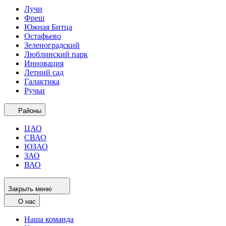
Лучи
Фреш
Южная Битца
Остафьево
Зеленоградский
Люблинский парк
Инновация
Летний сад
Галактика
Ручьи
Районы
ЦАО
СВАО
ЮЗАО
ЗАО
ВАО
Закрыть меню
О нас
Наша команда