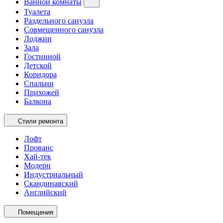
Ванной комнаты
Туалета
Раздельного санузла
Совмещенного санузла
Лоджии
Зала
Гостинной
Детской
Коридора
Спальни
Прихожей
Балкона
Стили ремонта
Лофт
Прованс
Хай-тек
Модерн
Индустриальный
Скандинавский
Английский
Помещения