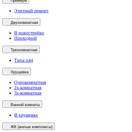
Премиум
Элитный ремонт
Двухкомнатная
В новостройке
Проходной
Трехкомнатная
Типа п44
Хрущевка
Однокомнатная
2х-комнатная
3х-комнатная
Ванной комнаты
В хрущевке
ЖК (жилые комплексы)