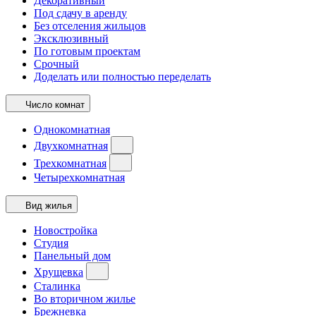
Декоративный
Под сдачу в аренду
Без отселения жильцов
Эксклюзивный
По готовым проектам
Срочный
Доделать или полностью переделать
Число комнат
Однокомнатная
Двухкомнатная
Трехкомнатная
Четырехкомнатная
Вид жилья
Новостройка
Студия
Панельный дом
Хрущевка
Сталинка
Во вторичном жилье
Брежневка