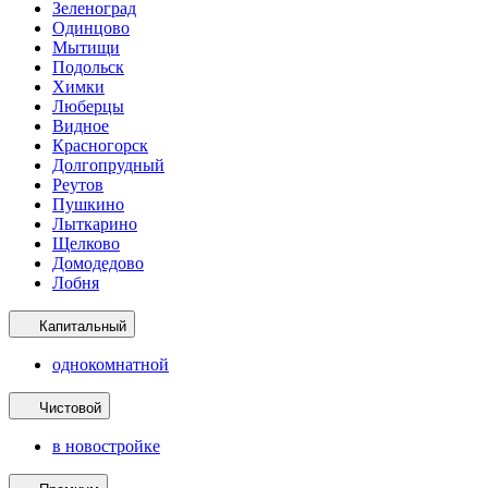
Зеленоград
Одинцово
Мытищи
Подольск
Химки
Люберцы
Видное
Красногорск
Долгопрудный
Реутов
Пушкино
Лыткарино
Щелково
Домодедово
Лобня
Капитальный
однокомнатной
Чистовой
в новостройке