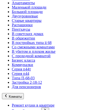
Апартаменты
Маленькой площади
Большой площади
Двухуровневые
Старые квартиры
Распашонки
Пентхаусы
В советских домах
В общежитии
В постройках типа ii 68
Со смежными комнатами
В убитом и плохом жилье
С проходной комнатой
Бизнес класса
Коммуналки
Серия п44т
Серия п44
Типа П-68-03
Застройка 2-18-12
Для пенсионеров
Комнаты
Ремонт кухни в квартире