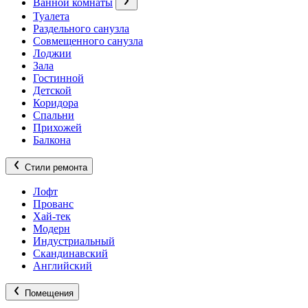
Ванной комнаты
Туалета
Раздельного санузла
Совмещенного санузла
Лоджии
Зала
Гостинной
Детской
Коридора
Спальни
Прихожей
Балкона
Стили ремонта
Лофт
Прованс
Хай-тек
Модерн
Индустриальный
Скандинавский
Английский
Помещения