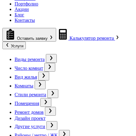
Портфолио
Акции
Блог
Контакты
Калькулятор ремонта
Оставить заявку
Услуги
Виды ремонта
Число комнат
Вид жилья
Комнаты
Стили ремонта
Помещения
Ремонт домов
Дизайн проект
Другие услуги
Районы / метро / ЖК