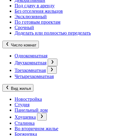
Декоративный
Под сдачу в аренду
Без отселения жильцов
Эксклюзивный
По готовым проектам
Срочный
Доделать или полностью переделать
Число комнат
Однокомнатная
Двухкомнатная
Трехкомнатная
Четырехкомнатная
Вид жилья
Новостройка
Студия
Панельный дом
Хрущевка
Сталинка
Во вторичном жилье
Брежневка